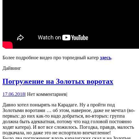
Более подробное видео про торпедный катер
здесь
.
Дайвинг
Погруж
Погружение на Золотых воротах
на
17.06.2018
17.06.2018
|
Нет комментариев
|
Золоты
ворота
Давно хотел понырять на Карадаге. Ну а пройти под
Золотыми воротами … об этом, наверное, даже не мечтал (во-
первых: до них как-то надо добраться, во-вторых: группа
должна быть адекватная, потому что над головой постоянно
ходят катера). И вот все сложилось. Погодка, правдв, малость
подкачала, но даже это не испортило впечатление!
Было два погружения: вдоль карадагских скал и на Золотые