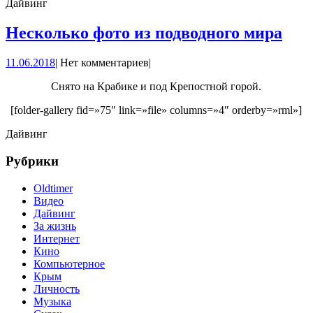
Дайвинг
Нес
Несколько фото из подводного мира
фот
11.06.2018
11.06.2018
|
Нет комментариев
|
из
под
Снято на Крабике и под Крепостной горой.
мир
[folder-gallery fid=»75″ link=»file» columns=»4″ orderby=»rml»]
Дайвинг
Рубрики
Oldtimer
Видео
Дайвинг
За жизнь
Интернет
Кино
Компьютерное
Крым
Личность
Музыка