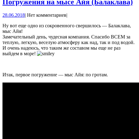
П
Погружения на мысе Айя (Балаклава)
н
28.06.2018
28.06.2018
|
Нет комментариев
|
м
А
Ну вот еще одно из сокровенного свершилось — Балаклава,
мыс Айя!
(
Замечательный день, чудесная компания. Спасибо ВСЕМ за
теплую, легкую, веселую атмосферу как над, так и под водой.
И очень надеюсь, что таким же составом мы еще не раз
выйдем в море!
Итак, первое погружение — мыс Айя: по гротам.