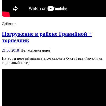
Дайвинг
Погружение в районе Гравийной +
Погружение
торпедник
в
21.06.2018
21.06.2018
|
Нет комментариев
|
районе
Гравийной
Ну вот и первый выезд в этом сезоне в бухту Гравийную и на
торпедный катер.
+
торпедник