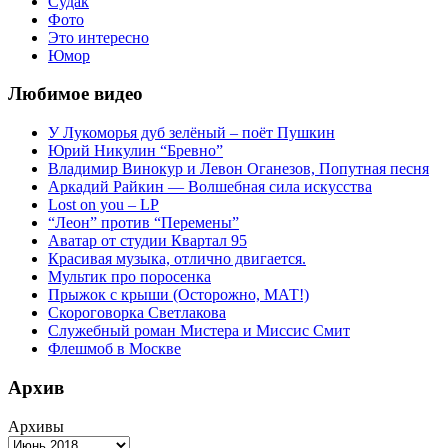
Судак
Фото
Это интересно
Юмор
Любимое видео
У Лукоморья дуб зелёный – поёт Пушкин
Юрий Никулин “Бревно”
Владимир Винокур и Левон Оганезов, Попутная песня
Аркадий Райкин — Волшебная сила искусства
Lost on you – LP
“Леон” против “Перемены”
Аватар от студии Квартал 95
Красивая музыка, отлично двигается.
Мультик про поросенка
Прыжок с крыши (Осторожно, МАТ!)
Скороговорка Светлакова
Служебный роман Мистера и Миссис Смит
Флешмоб в Москве
Архив
Архивы