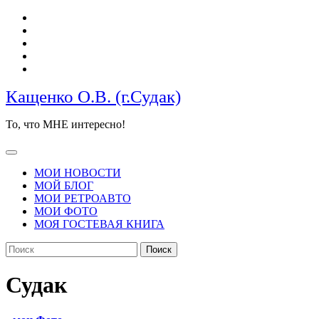
Перейти
к
содержимому
Кащенко О.В. (г.Судак)
То, что МНЕ интересно!
Кнопка
Открыть
МОИ НОВОСТИ
МОЙ БЛОГ
МОИ РЕТРОАВТО
МОИ ФОТО
МОЯ ГОСТЕВАЯ КНИГА
КНОПКА
Найти:
ЗАКРЫТЬ
Судак