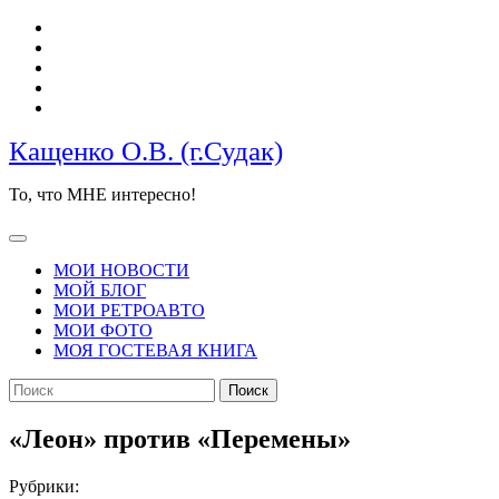
Перейти
к
содержимому
Кащенко О.В. (г.Судак)
То, что МНЕ интересно!
Кнопка
Открыть
МОИ НОВОСТИ
МОЙ БЛОГ
МОИ РЕТРОАВТО
МОИ ФОТО
МОЯ ГОСТЕВАЯ КНИГА
КНОПКА
Найти:
ЗАКРЫТЬ
«Леон» против «Перемены»
Рубрики: