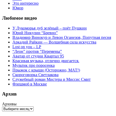
Это интересно
Юмор
Любимое видео
У Лукоморья дуб зелёный – поёт Пушкин
Юрий Никулин “Бревно”
Владимир Винокур и Левон Оганезов, Попутная песня
Аркадий Райкин — Волшебная сила искусства
Lost on you – LP
“Леон” против “Перемены”
Аватар от студии Квартал 95
Красивая музыка, отлично двигается.
Мультик про поросенка
Прыжок с крыши (Осторожно, МАТ!)
Скороговорка Светлакова
Служебный роман Мистера и Миссис Смит
Флешмоб в Москве
Архив
Архивы