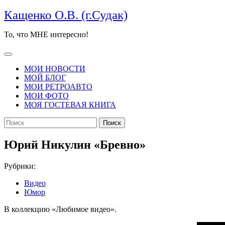
Перейти
Кащенко О.В. (г.Судак)
к
содержимому
То, что МНЕ интересно!
Кнопка
Открыть
МОИ НОВОСТИ
МОЙ БЛОГ
МОИ РЕТРОАВТО
МОИ ФОТО
МОЯ ГОСТЕВАЯ КНИГА
КНОПКА
Найти:
ЗАКРЫТЬ
Юрий Никулин «Бревно»
Рубрики:
Видео
Юмор
В коллекцию «Любимое видео».