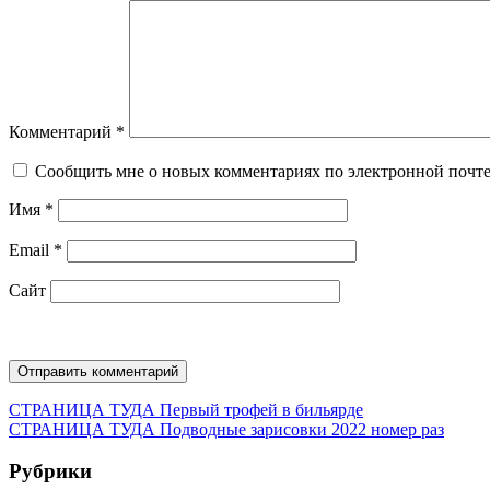
Комментарий
*
Сообщить мне о новых комментариях по электронной почт
Имя
*
Email
*
Сайт
Навигация
Предыдущая
СТРАНИЦА ТУДА
Первый трофей в бильярде
запись:
Следующая
СТРАНИЦА ТУДА
Подводные зарисовки 2022 номер раз
по
запись:
записям
Рубрики