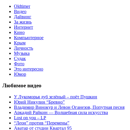
Oldtimer
Видео
Дайвинг
За жизнь
Интернет
Кино
Компьютерное
Крым
Личность
Музыка
Судак
Фото
Это интересно
Юмор
Любимое видео
У Лукоморья дуб зелёный – поёт Пушкин
Юрий Никулин “Бревно”
Владимир Винокур и Левон Оганезов, Попутная песня
Аркадий Райкин — Волшебная сила искусства
Lost on you – LP
“Леон” против “Перемены”
Аватар от студии Квартал 95