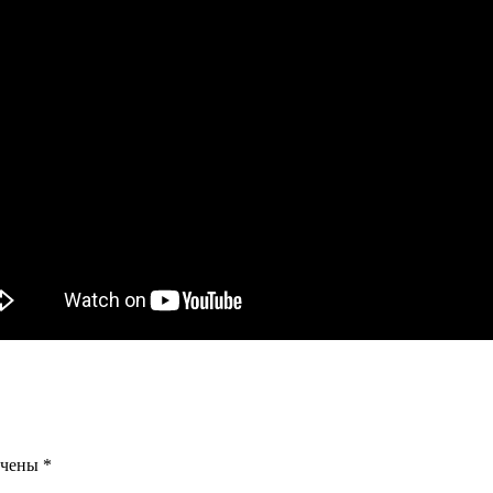
ечены
*