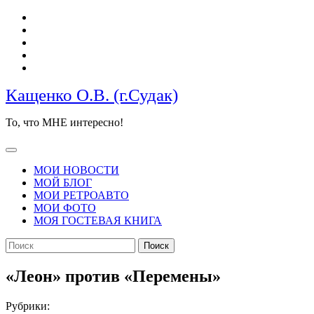
Перейти
к
содержимому
Кащенко О.В. (г.Судак)
То, что МНЕ интересно!
Кнопка
Открыть
МОИ НОВОСТИ
МОЙ БЛОГ
МОИ РЕТРОАВТО
МОИ ФОТО
МОЯ ГОСТЕВАЯ КНИГА
КНОПКА
Найти:
ЗАКРЫТЬ
«Леон» против «Перемены»
Рубрики: