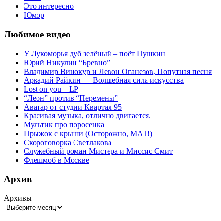
Это интересно
Юмор
Любимое видео
У Лукоморья дуб зелёный – поёт Пушкин
Юрий Никулин “Бревно”
Владимир Винокур и Левон Оганезов, Попутная песня
Аркадий Райкин — Волшебная сила искусства
Lost on you – LP
“Леон” против “Перемены”
Аватар от студии Квартал 95
Красивая музыка, отлично двигается.
Мультик про поросенка
Прыжок с крыши (Осторожно, МАТ!)
Скороговорка Светлакова
Служебный роман Мистера и Миссис Смит
Флешмоб в Москве
Архив
Архивы