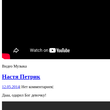
Видео Музыка
Настя
Настя Петрик
Петрик
12.05.2014
12.05.2014
|
Нет комментариев
|
Дааа, одарил Бог девочку!