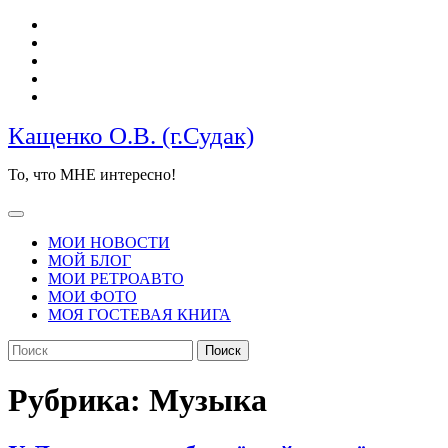
Перейти
к
содержимому
Кащенко О.В. (г.Судак)
То, что МНЕ интересно!
Кнопка
Открыть
МОИ НОВОСТИ
МОЙ БЛОГ
МОИ РЕТРОАВТО
МОИ ФОТО
МОЯ ГОСТЕВАЯ КНИГА
КНОПКА
Найти:
ЗАКРЫТЬ
Рубрика:
Музыка