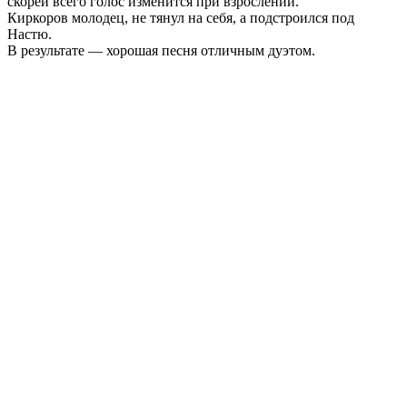
скорей всего голос изменится при взрослении.
Петрик
Киркоров молодец, не тянул на себя, а подстроился под
—
Настю.
В результате — хорошая песня отличным дуэтом.
Снег