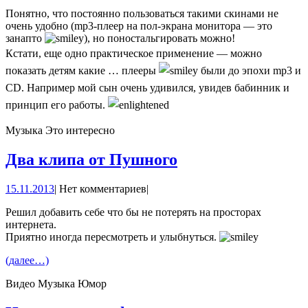
Понятно, что постоянно пользоваться такими скинами не
очень удобно (mp3-плеер на пол-экрана монитора — это
занапто
), но поностальгировать можно!
Кстати, еще одно практическое применение — можно
показать детям какие … плееры
были до эпохи mp3 и
CD. Например мой сын очень удивился, увидев бабинник и
принцип его работы.
Музыка Это интересно
Два
Два клипа от Пушного
клипа
15.11.2013
15.11.2013
|
Нет комментариев
|
от
Пушного
Решил добавить себе что бы не потерять на просторах
интернета.
Приятно иногда пересмотреть и улыбнуться.
(далее…)
Видео Музыка Юмор