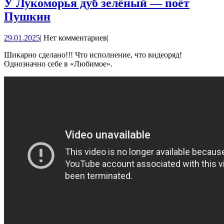
У Лукоморья дуб зелёный — поёт
У
Пушкин
Лукоморья
29.01.2025
29.01.2025
|
Нет комментариев
|
дуб
зелёный
Шикарно сделано!!! Что исполнение, что видеоряд!
Однозначно себе в «Любимое».
—
поёт
Пушкин