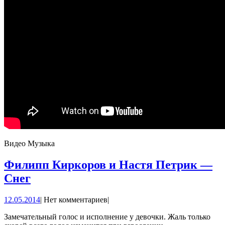
Видео Музыка
Филипп Киркоров и Настя Петрик —
Филипп
Снег
Киркоров
12.05.2014
12.05.2014
|
Нет комментариев
|
и
Настя
Замечательный голос и исполнение у девочки. Жаль только