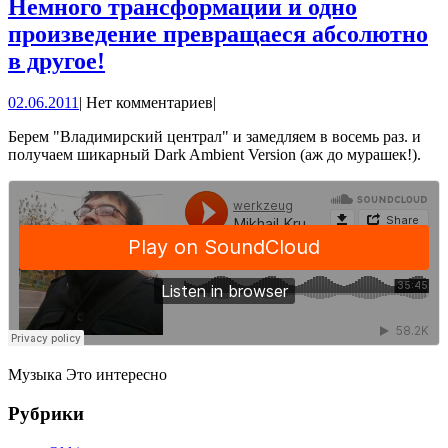
Немного трансформации и одно
произведение превращаеся абсолютно
Немного
в другое!
трансформации
02.06.2011
02.06.2011
|
Нет комментариев
|
и
одно
Берем "Владимирский централ" и замедляем в восемь раз. и
получаем шикарный
Dark Ambient Version (аж до мурашек!).
произведение
превращаеся
абсолютно
в
другое!
Музыка Это интересно
Рубрики