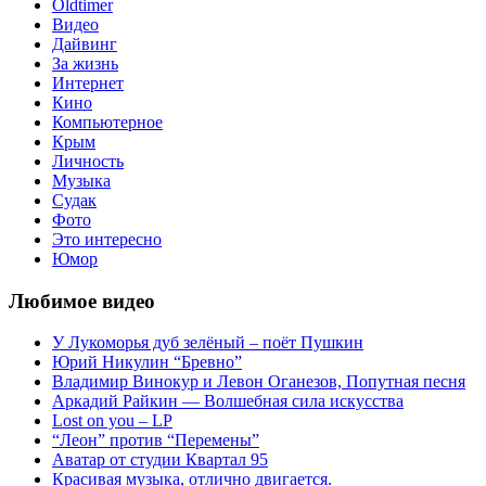
Oldtimer
Видео
Дайвинг
За жизнь
Интернет
Кино
Компьютерное
Крым
Личность
Музыка
Судак
Фото
Это интересно
Юмор
Любимое видео
У Лукоморья дуб зелёный – поёт Пушкин
Юрий Никулин “Бревно”
Владимир Винокур и Левон Оганезов, Попутная песня
Аркадий Райкин — Волшебная сила искусства
Lost on you – LP
“Леон” против “Перемены”
Аватар от студии Квартал 95
Красивая музыка, отлично двигается.