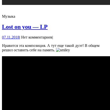
Музыка
Lost
Lost on you — LP
on
07.11.2018
07.11.2018
|
Нет комментариев
|
you
—
Нравится эта композиция. А тут еще такой дуэт! В общем
решил оставить себе на память.
LP