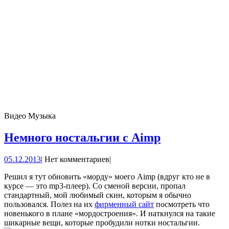
Видео Музыка
Немного
Немного ностальгии с Aimp
ностальгии
05.12.2013
05.12.2013
|
Нет комментариев
|
с
Aimp
Решил я тут обновить «морду» моего Aimp (вдруг кто не в
курсе — это mp3-плеер). Со сменой версии, пропал
стандартный, мой любимый скин, которым я обычно
пользовался. Полез на их
фирменный сайт
посмотреть что
новенького в плане «мордостроения». И наткнулся на такие
шикарные вещи, которые пробудили нотки ностальгии.