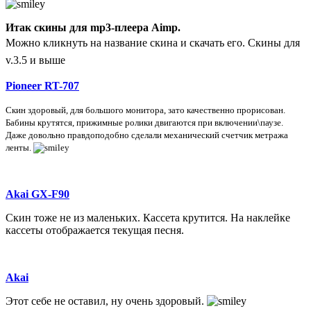
Итак скины для mp3-плеера Aimp.
М
ожно кликнуть на название скина и скачать его. Скины для
v.3.5 и выше
Pioneer RT-707
Скин
здоровый, для большого монитора, зато качественно прорисован.
Бабины крутятся, прижимные ролики двигаются при включении\паузе.
Даже довольно правдоподобно сделали механический счетчик метража
ленты.
Akai GX-F90
Скин тоже не из маленьких. Кассета крутится. На наклейке
кассеты отображается текущая песня.
Akai
Этот себе не оставил, ну очень здоровый.