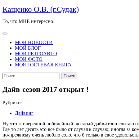
Перейти
Кащенко О.В. (г.Судак)
к
содержимому
То, что МНЕ интересно!
Кнопка
Открыть
МОИ НОВОСТИ
МОЙ БЛОГ
МОИ РЕТРОАВТО
МОИ ФОТО
МОЯ ГОСТЕВАЯ КНИГА
КНОПКА
Найти:
ЗАКРЫТЬ
Дайв-сезон 2017 открыт !
Рубрики:
Дайвинг
Ну что ж очередной, юбилейный, десятый дайв-сезон считаю от
Где-то лет десять это все было от случая к случаю; иногда за к
по-прежнему очень люблю соло, что б только в свое удовольстви