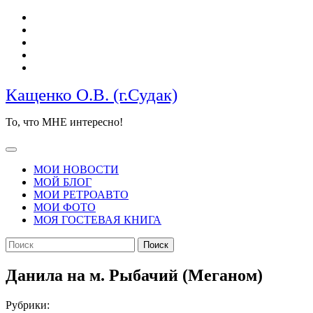
Перейти
к
содержимому
Кащенко О.В. (г.Судак)
То, что МНЕ интересно!
Кнопка
Открыть
МОИ НОВОСТИ
МОЙ БЛОГ
МОИ РЕТРОАВТО
МОИ ФОТО
МОЯ ГОСТЕВАЯ КНИГА
КНОПКА
Найти:
ЗАКРЫТЬ
Данила на м. Рыбачий (Меганом)
Рубрики: