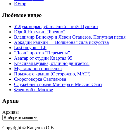
Юмор
Любимое видео
У Лукоморья дуб зелёный – поёт Пушкин
Юрий Никулин “Бревно”
Владимир Винокур и Левон Оганезов, Попутная песня
Аркадий Райкин — Волшебная сила искусства
Lost on you – LP
“Леон” против “Перемены”
Аватар от студии Квартал 95
Красивая музыка, отлично двигается.
Мультик про поросенка
Прыжок с крыши (Осторожно, МАТ!)
Скороговорка Светлакова
Служебный роман Мистера и Миссис Смит
Флешмоб в Москве
Архив
Архивы
Copyright © Кащенко О.В.