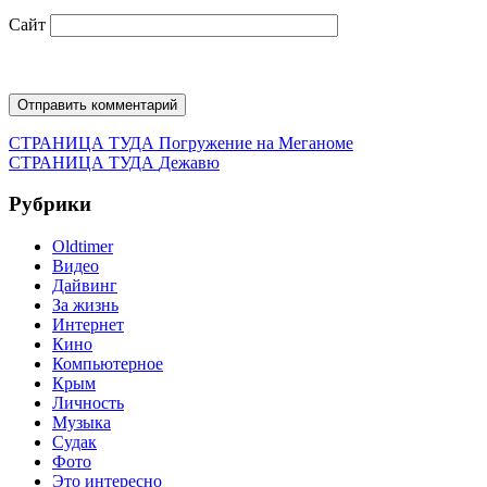
Сайт
Навигация
Предыдущая
СТРАНИЦА ТУДА
Погружение на Меганоме
запись:
Следующая
СТРАНИЦА ТУДА
Дежавю
по
запись:
записям
Рубрики
Oldtimer
Видео
Дайвинг
За жизнь
Интернет
Кино
Компьютерное
Крым
Личность
Музыка
Судак
Фото
Это интересно