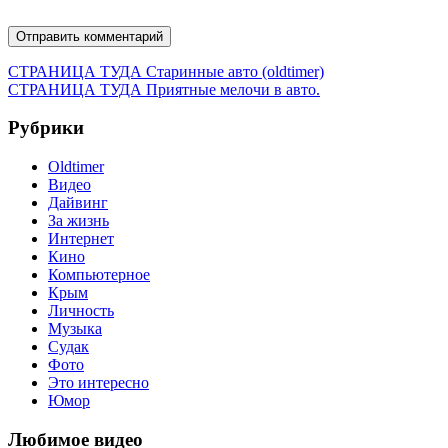
Навигация
Предыдущая
СТРАНИЦА ТУДА
Старинные авто (oldtimer)
запись:
Следующая
СТРАНИЦА ТУДА
Приятные мелочи в авто.
по
запись:
записям
Рубрики
Oldtimer
Видео
Дайвинг
За жизнь
Интернет
Кино
Компьютерное
Крым
Личность
Музыка
Судак
Фото
Это интересно
Юмор
Любимое видео