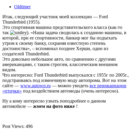
Oldtimer
Итак, следующий участник моей коллекции — Ford
Thunderbird (1955).
Это спортивная машина представительского класса (как-то
так
). «Наша задача сводилась к созданию машины, в
которой, при ее спортивности, банкир мог бы подъехать
утром к своему банку, сохраняя известную степень
достоинства», – вспоминал позднее Херши, один из
создателей Thunderbird.
Это довольно небольшое авто, по сравнению с другими
американцами, с таким строгим, классическим внешним
видом.
Что интересно: Ford Thunderbird выпускался с 1955г по 2005г.,
подстраиваясь под изменчивую моду автопрома. Вот на этом
сайте —
www.autowp.ru
— можно увидеть
все реинкарнации
«птички»
под воздействием автомоды (очень интересно).
Ну а кому интересно узнать поподробнее о данном
автомобиле —
жмем на фото ниже
!
Post Views:
496