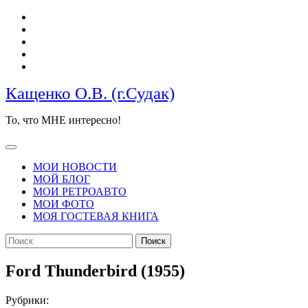
Перейти
к
содержимому
Кащенко О.В. (г.Судак)
То, что МНЕ интересно!
Кнопка
Открыть
МОИ НОВОСТИ
МОЙ БЛОГ
МОИ РЕТРОАВТО
МОИ ФОТО
МОЯ ГОСТЕВАЯ КНИГА
КНОПКА
Найти:
ЗАКРЫТЬ
Ford Thunderbird (1955)
Рубрики: