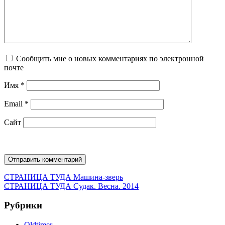
Сообщить мне о новых комментариях по электронной
почте
Имя
*
Email
*
Сайт
Навигация
Предыдущая
СТРАНИЦА ТУДА
Машина-зверь
запись:
Следующая
СТРАНИЦА ТУДА
Судак. Весна. 2014
по
запись:
записям
Рубрики
Oldtimer