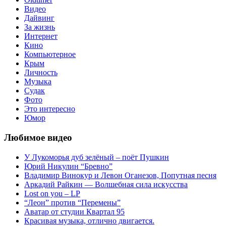
Видео
Дайвинг
За жизнь
Интернет
Кино
Компьютерное
Крым
Личность
Музыка
Судак
Фото
Это интересно
Юмор
Любимое видео
У Лукоморья дуб зелёный – поёт Пушкин
Юрий Никулин “Бревно”
Владимир Винокур и Левон Оганезов, Попутная песня
Аркадий Райкин — Волшебная сила искусства
Lost on you – LP
“Леон” против “Перемены”
Аватар от студии Квартал 95
Красивая музыка, отлично двигается.