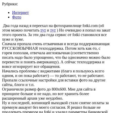
Рубрики:
Интернет
Фото
Два года назад я переехал на фотохранилище fotki.com (об
этом можно почитать
тут
и
тут
) Но очевидно я попал на закат
этого проекта. За эти два года сервис от fotki становился все
хуже и хуже.
Сначала пропала очень отзывчивая и всегда поддерживающая
РУССКОЯЗЫЧНАЯ техподдержка. Потом хоть как-то, с
горем пополам, отвечала англоязычная (соответственно
писать надо было упрощенно, что бы однозначно можно было
перевести и понять американцу). А сейчас техподдержка и
вовсе игнорирует все обращения.
Начались проблемы с виджитами (благо я пользуюсь всего
одним, и он пока работает) — то работают, то не работают.
Пропали ссылочные настройки для вставки фото на другие
сайты, блоги и т.п.
Ограничили размер фото до 800х600. Мне для сайта в
принципе больше и не надо, но вот хранить более
расширенный архив уже неудобно.
Ну и последней, вопиющей выходкой стало снятие оплаты за
премиум аккаунт без моего согласия. Я решил больше не
продлевать премиум на fotki и удалил параметры банковской