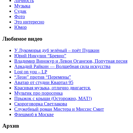
Личность
Музыка
Судак
Фото
Это интересно
Юмор
Любимое видео
У Лукоморья дуб зелёный – поёт Пушкин
Юрий Никулин “Бревно”
Владимир Винокур и Левон Оганезов, Попутная песня
Аркадий Райкин — Волшебная сила искусства
Lost on you – LP
“Леон” против “Перемены”
Аватар от студии Квартал 95
Красивая музыка, отлично двигается.
Мультик про поросенка
Прыжок с крыши (Осторожно, МАТ!)
Скороговорка Светлакова
Служебный роман Мистера и Миссис Смит
Флешмоб в Москве
Архив