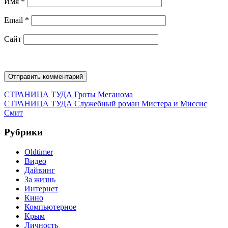
Имя
*
Email
*
Сайт
Навигация
Предыдущая
СТРАНИЦА ТУДА
Гроты Меганома
запись:
Следующая
СТРАНИЦА ТУДА
Служебный роман Мистера и Миссис
по
запись:
Смит
записям
Рубрики
Oldtimer
Видео
Дайвинг
За жизнь
Интернет
Кино
Компьютерное
Крым
Личность