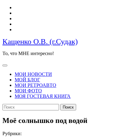
Перейти
к
содержимому
Кащенко О.В. (г.Судак)
То, что МНЕ интересно!
Кнопка
Открыть
МОИ НОВОСТИ
МОЙ БЛОГ
МОИ РЕТРОАВТО
МОИ ФОТО
МОЯ ГОСТЕВАЯ КНИГА
КНОПКА
Найти:
ЗАКРЫТЬ
Моё солнышко под водой
Рубрики: