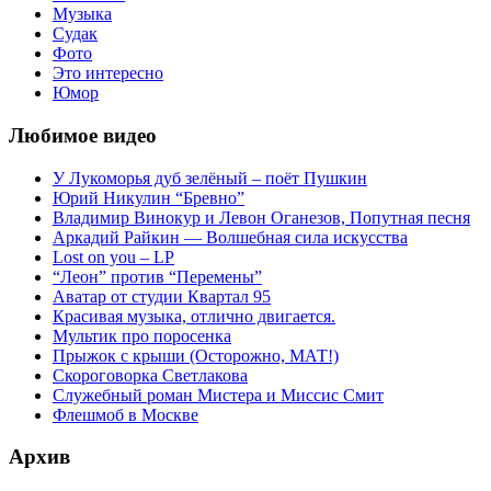
Музыка
Судак
Фото
Это интересно
Юмор
Любимое видео
У Лукоморья дуб зелёный – поёт Пушкин
Юрий Никулин “Бревно”
Владимир Винокур и Левон Оганезов, Попутная песня
Аркадий Райкин — Волшебная сила искусства
Lost on you – LP
“Леон” против “Перемены”
Аватар от студии Квартал 95
Красивая музыка, отлично двигается.
Мультик про поросенка
Прыжок с крыши (Осторожно, МАТ!)
Скороговорка Светлакова
Служебный роман Мистера и Миссис Смит
Флешмоб в Москве
Архив