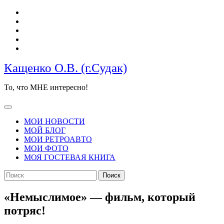
Перейти
к
содержимому
Кащенко О.В. (г.Судак)
То, что МНЕ интересно!
Кнопка
Открыть
МОИ НОВОСТИ
МОЙ БЛОГ
МОИ РЕТРОАВТО
МОИ ФОТО
МОЯ ГОСТЕВАЯ КНИГА
КНОПКА
Найти:
ЗАКРЫТЬ
«Немыслимое» — фильм, который
потряс!