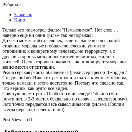
Рубрики:
За жизнь
Кино
Только что посмотрел фильм "Немыслимое". Нет слов …
наверно еще ни один фильм так не поражал!
До чего может дойти человек, если на чаше весов с одной
стороны: моральные и общечеловеческие устои по
отношению к конкретному человеку, но террористу; а с
другой стороны: миллионы жизней невинных, мирных
жителей. Очень хорошо показано, как нивилируется мораль в
зависимости от ситуации.
Режиссерская работа обалденная (режиссер Грегор Джордан /
Gregor Jordan). Никаких рек крови и пыток крупным планом,
только намеки, и этого достаточно. Потому что сделано так,
что веришь, как будто все видел.
Советую посмотреть. Особенно в переводе Гоблина (мата
почти нет, в 2-3 местах буквально по слову … нецензурному).
Зато точно передается весь смысл диалогов фильма (Гоблин
всегда переводит очень точно).
Post Views:
511
Добавить комментарий