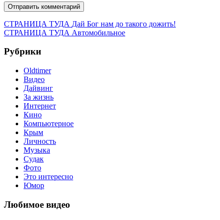
Навигация
Предыдущая
СТРАНИЦА ТУДА
Дай Бог нам до такого дожить!
запись:
Следующая
СТРАНИЦА ТУДА
Автомобильное
по
запись:
записям
Рубрики
Oldtimer
Видео
Дайвинг
За жизнь
Интернет
Кино
Компьютерное
Крым
Личность
Музыка
Судак
Фото
Это интересно
Юмор
Любимое видео