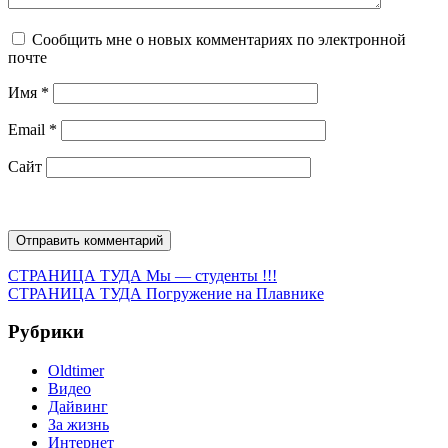
Сообщить мне о новых комментариях по электронной
почте
Имя
*
Email
*
Сайт
Навигация
Предыдущая
СТРАНИЦА ТУДА
Мы — студенты !!!
запись:
Следующая
СТРАНИЦА ТУДА
Погружение на Плавнике
по
запись:
записям
Рубрики
Oldtimer
Видео
Дайвинг
За жизнь
Интернет