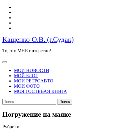
Перейти
к
содержимому
Кащенко О.В. (г.Судак)
То, что МНЕ интересно!
Кнопка
Открыть
МОИ НОВОСТИ
МОЙ БЛОГ
МОИ РЕТРОАВТО
МОИ ФОТО
МОЯ ГОСТЕВАЯ КНИГА
КНОПКА
Найти:
ЗАКРЫТЬ
Погружение на маяке
Рубрики: