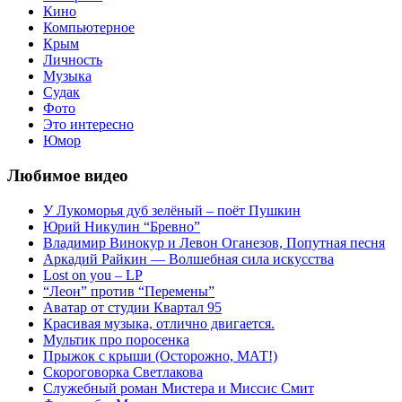
Кино
Компьютерное
Крым
Личность
Музыка
Судак
Фото
Это интересно
Юмор
Любимое видео
У Лукоморья дуб зелёный – поёт Пушкин
Юрий Никулин “Бревно”
Владимир Винокур и Левон Оганезов, Попутная песня
Аркадий Райкин — Волшебная сила искусства
Lost on you – LP
“Леон” против “Перемены”
Аватар от студии Квартал 95
Красивая музыка, отлично двигается.
Мультик про поросенка
Прыжок с крыши (Осторожно, МАТ!)
Скороговорка Светлакова
Служебный роман Мистера и Миссис Смит