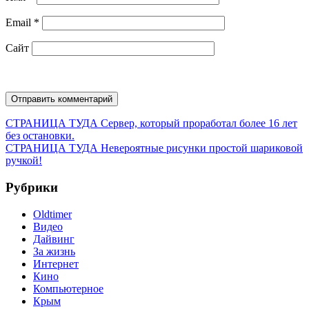
Email
*
Сайт
Навигация
Предыдущая
СТРАНИЦА ТУДА
Сервер, который проработал более 16 лет
запись:
без остановки.
по
Следующая
СТРАНИЦА ТУДА
Невероятные рисунки простой шариковой
записям
запись:
ручкой!
Рубрики
Oldtimer
Видео
Дайвинг
За жизнь
Интернет
Кино
Компьютерное
Крым