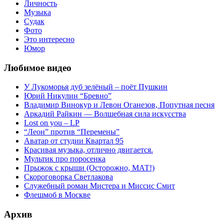
Личность
Музыка
Судак
Фото
Это интересно
Юмор
Любимое видео
У Лукоморья дуб зелёный – поёт Пушкин
Юрий Никулин “Бревно”
Владимир Винокур и Левон Оганезов, Попутная песня
Аркадий Райкин — Волшебная сила искусства
Lost on you – LP
“Леон” против “Перемены”
Аватар от студии Квартал 95
Красивая музыка, отлично двигается.
Мультик про поросенка
Прыжок с крыши (Осторожно, МАТ!)
Скороговорка Светлакова
Служебный роман Мистера и Миссис Смит
Флешмоб в Москве
Архив