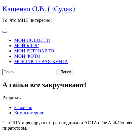
Перейти
Кащенко О.В. (г.Судак)
к
содержимому
То, что МНЕ интересно!
Кнопка
Открыть
МОИ НОВОСТИ
МОЙ БЛОГ
МОИ РЕТРОАВТО
МОИ ФОТО
МОЯ ГОСТЕВАЯ КНИГА
КНОПКА
Найти:
ЗАКРЫТЬ
А гайки все закручивают!
Рубрики:
За жизнь
Компьютерное
" США и ряд других стран подписали ACTA (The Anti-Counterfe
пиратством.