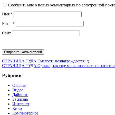
Сообщить мне о новых комментариях по электронной почт
Имя
*
Email
*
Сайт
Навигация
Предыдущая
СТРАНИЦА ТУДА
Смелость вознаграждается! :)
запись:
Следующая
СТРАНИЦА ТУДА
Однако, так еще меня по ссылке не затягив
по
запись:
записям
Рубрики
Oldtimer
Видео
Дайвинг
За жизнь
Интернет
Кино
Компьютерное