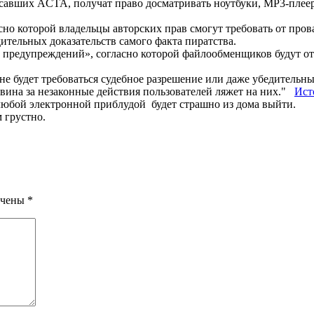
авших ACTA, получат право досматривать ноутбуки, MP3-плеер
сно которой владельцы авторских прав смогут требовать от про
ительных доказательств самого факта пиратства.
редупреждений», согласно которой файлообменщиков будут отк
 не будет требоваться судебное разрешение или даже убедительны
 вина за незаконные действия пользователей ляжет на них."
Ист
 любой электронной приблудой будет страшно из дома выйти.
 грустно.
ечены
*