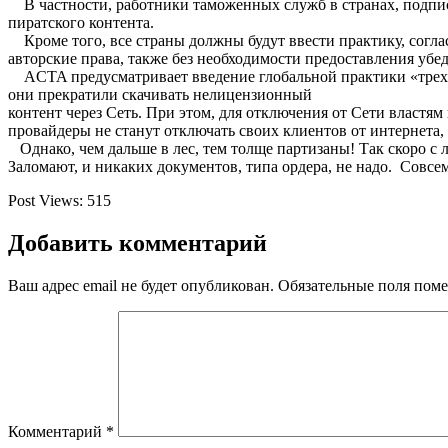
В частности, работники таможенных служб в странах, подпис
пиратского контента.
Кроме того, все страны должны будут ввести практику, согла
авторские права, также без необходимости предоставления убед
ACTA предусматривает введение глобальной практики «трех п
они прекратили скачивать нелицензионный
контент через Сеть. При этом, для отключения от Сети властям
провайдеры не станут отключать своих клиентов от интернета,
Однако, чем дальше в лес, тем толще партизаны! Так скоро с
Заломают, и никаких документов, типа ордера, не надо. Совсем
Post Views:
515
Добавить комментарий
Ваш адрес email не будет опубликован.
Обязательные поля пом
Комментарий
*