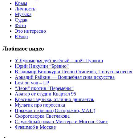
Крым
Личность
Музыка
Судак
Фото
Это интересно
Юмор
Любимое видео
У Лукоморья дуб зелёный – поёт Пушкин
Юрий Никулин “Бревно”
Владимир Винокур и Левон Оганезов, Попутная песня
Аркадий Райкин — Волшебная сила искусства
Lost on you – LP
“Леон” против “Перемены”
Аватар от студии Квартал 95
Красивая музыка, отлично двигается.
Мультик про поросенка
Прыжок с крыши (Осторожно, МАТ!)
Скороговорка Светлакова
Служебный роман Мистера и Миссис Смит
Флешмоб в Москве