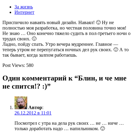
За жизнь
Интернет
Приспичило наваять новый дизайн. Наваял! 🙂 Ну не
полностью моя разработка, но честная половина точно моя!
Не знаю … Оно конечно тяжело судить в пол-третьего ночи о
трудах своих. 🙂
Ладно, пойду спать. Утро вечера мудреннее. Главное —
теперь утром не перепугаться ночных дел рук своих. 🙂 А то
так бывает, когда залпом работаешь.
Post Views:
580
Один комментарий к “Блин, и че мне
не спится!? :)”
Автор
:
26.12.2012 в 11:01
Посмотрел с утра на дела рук своих … не … ниче …
только доработать надо … напильником. 🙂