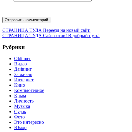
Навигация
Предыдущая
СТРАНИЦА ТУДА
Переезд на новый сайт.
запись:
Следующая
СТРАНИЦА ТУДА
Сайт готов! В добрый путь!
по
запись:
записям
Рубрики
Oldtimer
Видео
Дайвинг
За жизнь
Интернет
Кино
Компьютерное
Крым
Личность
Музыка
Судак
Фото
Это интересно
Юмор