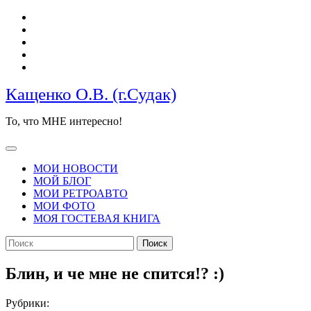
Перейти
к
содержимому
Кащенко О.В. (г.Судак)
То, что МНЕ интересно!
Кнопка
Открыть
МОИ НОВОСТИ
МОЙ БЛОГ
МОИ РЕТРОАВТО
МОИ ФОТО
МОЯ ГОСТЕВАЯ КНИГА
КНОПКА
Найти:
ЗАКРЫТЬ
Блин, и че мне не спится!? :)
Рубрики: