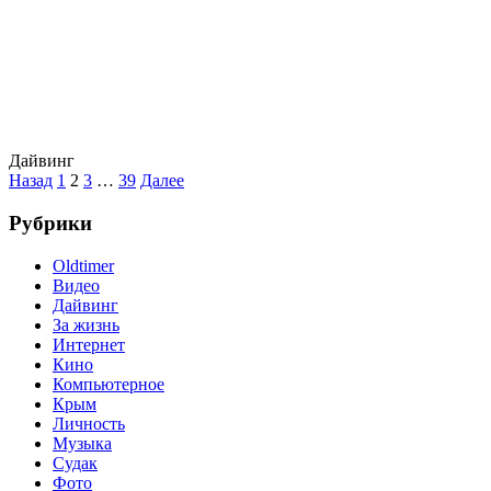
Дайвинг
Пагинация
Назад
1
2
3
…
39
Далее
записей
Рубрики
Oldtimer
Видео
Дайвинг
За жизнь
Интернет
Кино
Компьютерное
Крым
Личность
Музыка
Судак
Фото