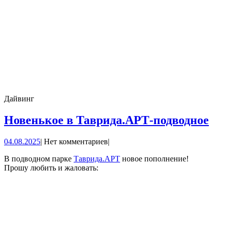
Дайвинг
Но
Новенькое в Таврида.АРТ-подводное
в
04.08.2025
04.08.2025
|
Нет комментариев
|
Та
по
В подводном парке
Таврида.АРТ
новое пополнение!
Прошу любить и жаловать: