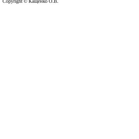
Copyright © Кащенко О.В.
Прокрутить
вверх