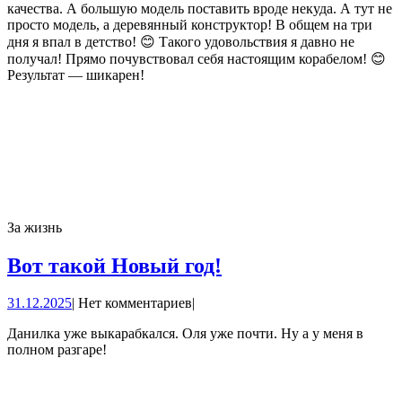
качества. А большую модель поставить вроде некуда. А тут не
просто модель, а деревянный конструктор! В общем на три
дня я впал в детство! 😊 Такого удовольствия я давно не
получал! Прямо почувствовал себя настоящим корабелом! 😊
Результат — шикарен!
За жизнь
Вот
Вот такой Новый год!
такой
31.12.2025
31.12.2025
|
Нет комментариев
|
Новый
год!
Данилка уже выкарабкался. Оля уже почти. Ну а у меня в
полном разгаре!