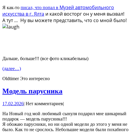
Музей автомобильного
Я как-то
писал, что попал в
искусства в г. Ялта
и какой восторг он у меня вызвал!
А тут … Ну вы можете представить, что со мной было!
Дальше, больше!!! (все фото кликабельны)
(далее…)
Oldtimer Это интересно
Модель
Модель парусника
парусника
17.02.2026
17.02.2026
|
Нет комментариев
|
На Новый год мой любимый сынуля подарил мне шикарный
подарок — модель парусника!!!
Я обожаю парусники, но ни одной модели до этого у меня не
было. Как то не срослось. Небольшие модели были похабного