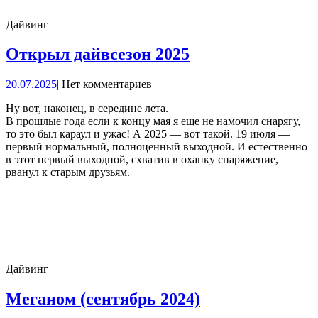
Дайвинг
Открыл
Открыл дайвсезон 2025
дайвсезон
20.07.2025
20.07.2025
|
Нет комментариев
|
2025
Ну вот, наконец, в середине лета.
В прошлые года если к концу мая я еще не намочил снарягу,
то это был караул и ужас! А 2025 — вот такой. 19 июля —
первый нормальный, полноценный выходной. И естественно
в этот первый выходной, схватив в охапку снаряжение,
рванул к старым друзьям.
Дайвинг
Меганом
Меганом (сентябрь 2024)
(сентябрь