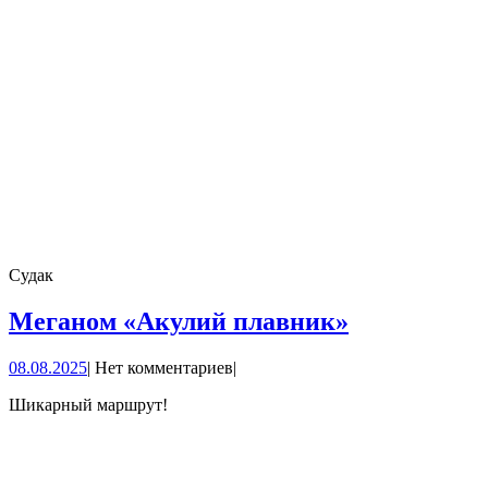
Судак
Меганом
Меганом «Акулий плавник»
«Акулий
08.08.2025
08.08.2025
|
Нет комментариев
|
плавник»
Шикарный маршрут!