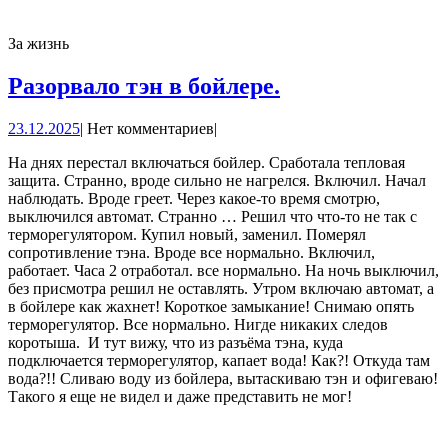
За жизнь
Разорвало
Разорвало тэн в бойлере.
тэн
23.12.2025
23.12.2025
|
Нет комментариев
|
в
бойлере.
На днях перестал включаться бойлер. Сработала тепловая
защита. Странно, вроде сильно не нагрелся. Включил. Начал
наблюдать. Вроде греет. Через какое-то время смотрю,
выключился автомат. Странно … Решил что что-то не так с
терморегулятором. Купил новый, заменил. Померял
сопротивление тэна. Вроде все нормально. Включил,
работает. Часа 2 отработал. все нормально. На ночь выключил,
без присмотра решил не оставлять. Утром включаю автомат, а
в бойлере как жахнет! Короткое замыкание! Снимаю опять
терморегулятор. Все нормально. Нигде никаких следов
коротыша. И тут вижу, что из разъёма тэна, куда
подключается терморегулятор, капает вода! Как?! Откуда там
вода?!! Сливаю воду из бойлера, вытаскиваю тэн и офигеваю!
Такого я еще не видел и даже представить не мог!