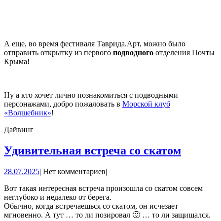
А еще, во время фестиваля Таврида.Арт, можно было
отправить открытку из первого
подводного
отделения Почты
Крыма!
Ну а кто хочет лично познакомиться с подводными
персонажами, добро пожаловать в
Морской клуб
«Волшебник»
!
Дайвинг
Удивит
Удивительная встреча со скатом
встреч
28.07.2025
28.07.2025
|
Нет комментариев
|
со
скатом
Вот такая интересная встреча произошла со скатом совсем
неглубоко и недалеко от берега.
Обычно, когда встречаешься со скатом, он исчезает
мгновенно. А тут … то ли позировал 🙂 … то ли защищался.