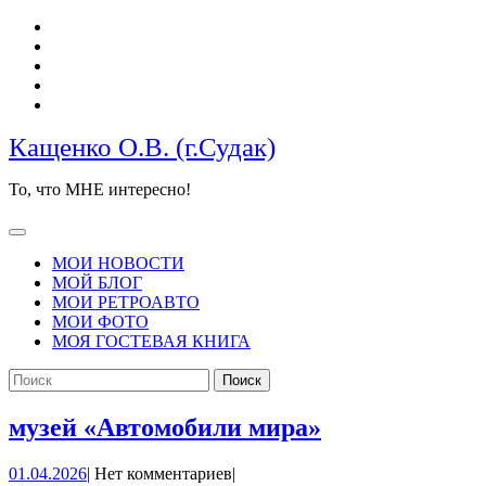
Перейти
к
содержимому
Кащенко О.В. (г.Судак)
То, что МНЕ интересно!
Кнопка
Открыть
МОИ НОВОСТИ
МОЙ БЛОГ
МОИ РЕТРОАВТО
МОИ ФОТО
МОЯ ГОСТЕВАЯ КНИГА
КНОПКА
Найти:
ЗАКРЫТЬ
музей
музей «Автомобили мира»
«Автомобили
01.04.2026
01.04.2026
|
Нет комментариев
|
мира»