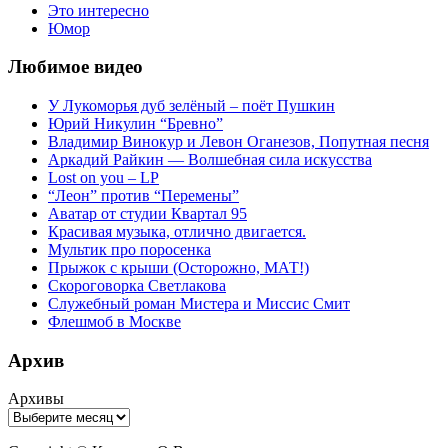
Это интересно
Юмор
Любимое видео
У Лукоморья дуб зелёный – поёт Пушкин
Юрий Никулин “Бревно”
Владимир Винокур и Левон Оганезов, Попутная песня
Аркадий Райкин — Волшебная сила искусства
Lost on you – LP
“Леон” против “Перемены”
Аватар от студии Квартал 95
Красивая музыка, отлично двигается.
Мультик про поросенка
Прыжок с крыши (Осторожно, МАТ!)
Скороговорка Светлакова
Служебный роман Мистера и Миссис Смит
Флешмоб в Москве
Архив
Архивы