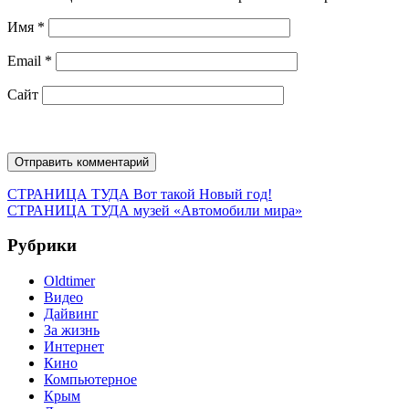
Имя
*
Email
*
Сайт
Навигация
Предыдущая
СТРАНИЦА ТУДА
Вот такой Новый год!
запись:
Следующая
СТРАНИЦА ТУДА
музей «Автомобили мира»
по
запись:
записям
Рубрики
Oldtimer
Видео
Дайвинг
За жизнь
Интернет
Кино
Компьютерное
Крым