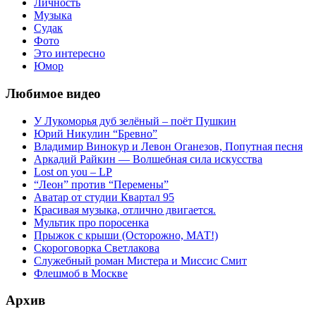
Личность
Музыка
Судак
Фото
Это интересно
Юмор
Любимое видео
У Лукоморья дуб зелёный – поёт Пушкин
Юрий Никулин “Бревно”
Владимир Винокур и Левон Оганезов, Попутная песня
Аркадий Райкин — Волшебная сила искусства
Lost on you – LP
“Леон” против “Перемены”
Аватар от студии Квартал 95
Красивая музыка, отлично двигается.
Мультик про поросенка
Прыжок с крыши (Осторожно, МАТ!)
Скороговорка Светлакова
Служебный роман Мистера и Миссис Смит
Флешмоб в Москве
Архив