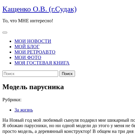
Перейти
Кащенко О.В. (г.Судак)
к
содержимому
То, что МНЕ интересно!
Кнопка
Открыть
МОИ НОВОСТИ
МОЙ БЛОГ
МОИ РЕТРОАВТО
МОИ ФОТО
МОЯ ГОСТЕВАЯ КНИГА
КНОПКА
Найти:
ЗАКРЫТЬ
Модель парусника
Рубрики:
За жизнь
На Новый год мой любимый сынуля подарил мне шикарный под
Я обожаю парусники, но ни одной модели до этого у меня не б
просто модель, а деревянный конструктор! В общем на три дня 