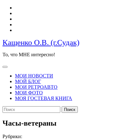
Перейти
к
содержимому
Кащенко О.В. (г.Судак)
То, что МНЕ интересно!
Кнопка
Открыть
МОИ НОВОСТИ
МОЙ БЛОГ
МОИ РЕТРОАВТО
МОИ ФОТО
МОЯ ГОСТЕВАЯ КНИГА
КНОПКА
Найти:
ЗАКРЫТЬ
Часы-ветераны
Рубрики: