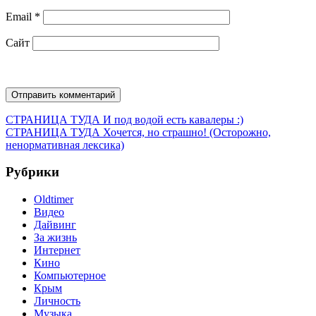
Email
*
Сайт
Навигация
Предыдущая
СТРАНИЦА ТУДА
И под водой есть кавалеры :)
запись:
Следующая
СТРАНИЦА ТУДА
Хочется, но страшно! (Осторожно,
по
запись:
ненормативная лексика)
записям
Рубрики
Oldtimer
Видео
Дайвинг
За жизнь
Интернет
Кино
Компьютерное
Крым
Личность
Музыка