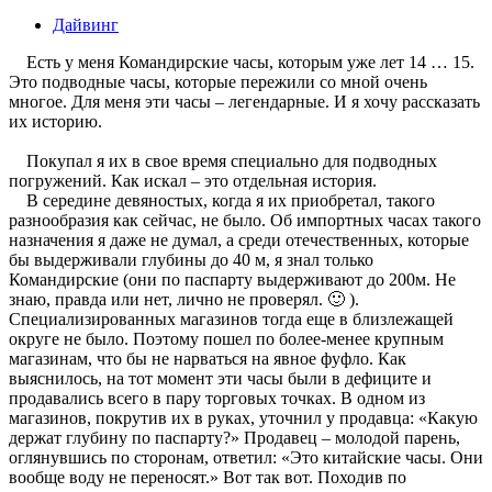
Дайвинг
Есть у меня Командирские часы, которым уже лет 14 … 15.
Это подводные часы, которые пережили со мной очень
многое. Для меня эти часы – легендарные. И я хочу рассказать
их историю.
Покупал я их в свое время специально для подводных
погружений. Как искал – это отдельная история.
В середине девяностых, когда я их приобретал, такого
разнообразия как сейчас, не было. Об импортных часах такого
назначения я даже не думал, а среди отечественных, которые
бы выдерживали глубины до 40 м, я знал только
Командирские (они по паспарту выдерживают до 200м. Не
знаю, правда или нет, лично не проверял. 🙂 ).
Специализированных магазинов тогда еще в близлежащей
округе не было. Поэтому пошел по более-менее крупным
магазинам, что бы не нарваться на явное фуфло. Как
выяснилось, на тот момент эти часы были в дефиците и
продавались всего в пару торговых точках. В одном из
магазинов, покрутив их в руках, уточнил у продавца: «Какую
держат глубину по паспарту?» Продавец – молодой парень,
оглянувшись по сторонам, ответил: «Это китайские часы. Они
вообще воду не переносят.» Вот так вот. Походив по