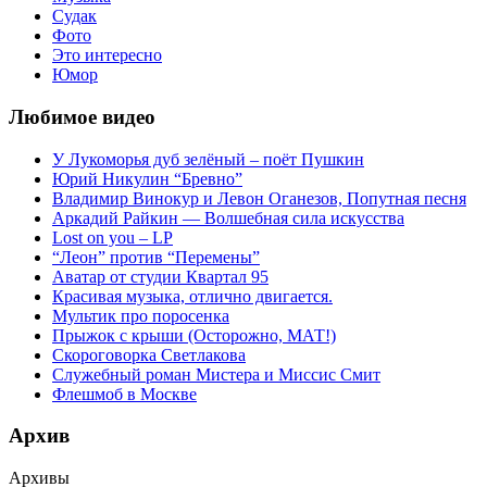
Судак
Фото
Это интересно
Юмор
Любимое видео
У Лукоморья дуб зелёный – поёт Пушкин
Юрий Никулин “Бревно”
Владимир Винокур и Левон Оганезов, Попутная песня
Аркадий Райкин — Волшебная сила искусства
Lost on you – LP
“Леон” против “Перемены”
Аватар от студии Квартал 95
Красивая музыка, отлично двигается.
Мультик про поросенка
Прыжок с крыши (Осторожно, МАТ!)
Скороговорка Светлакова
Служебный роман Мистера и Миссис Смит
Флешмоб в Москве
Архив
Архивы