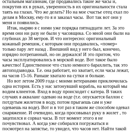
остальным магазинам, где продавались такие же часы и,
покрутив их в руках, уверенность в их оригинальности стала
таять на глазах. Что же делать? Но на мое счастье отец ехал по
делам в Москву, ему-то я и заказал часы. Вот так вот они у
меня и появились.
Итак, ныряю я с ними уже порядка пятнадцати лет. За это
время они ни разу не были у часовщика. Со мной они были на
глубинах до 38 метров. И что интересно: оригинальный
кожаный ремешок, с которым они продавались, «помер»
только пару лет назад . Внешний вид у него был, конечно,
изрядно потрепанный, но он держался! И это притом, что
часы эксплуатировались в морской воде. Вот такое было
качество! Единственное что стало немного барахлить, так это
автоподзаводка. Т.е. она работает, но хватает, если часы лежат,
на часов 15-16. Раньше хватало на сутки и больше.
Но вот летом 2009 года с моими ветеранами приключилась
одна история. Есть у нас затонувший корабль, на который мы
водим клиентов. Вход в воду происходит с катера. В таких
случаях я акваланг одеваю на воде (т.е. опускается баллон с
потдутым жилетом в воду, потом прыгаешь сам и уже
одеваешь на воде). Вот и в тот раз я таким же способом одевал
снаряжение. И очевидно, когда просовывал руку в жилет , то
зацепился и сорвал часы. В тот момент этого я не
почувствовал. А когда уже собирался погружаться и
посмотрел на запястье, то увидел, что часов нет. Найти такой