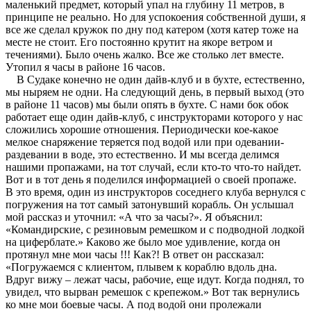
маленький предмет, который упал на глубину 11 метров, в
принципе не реально. Но для успокоения собственной души, я
все же сделал кружок по дну под катером (хотя катер тоже на
месте не стоит. Его постоянно крутит на якоре ветром и
течениями). Было очень жалко. Все же столько лет вместе.
Утопил я часы в районе 16 часов.
В Судаке конечно не один дайв-клуб и в бухте, естественно,
мы ныряем не одни. На следующий день, в первый выход (это
в районе 11 часов) мы были опять в бухте. С нами бок обок
работает еще один дайв-клуб, с инструкторами которого у нас
сложились хорошие отношения. Периодически кое-какое
мелкое снаряжение теряется под водой или при одевании-
раздевании в воде, это естественно. И мы всегда делимся
нашими пропажами, на тот случай, если кто-то что-то найдет.
Вот и в тот день я поделился информацией о своей пропаже.
В это время, один из инструкторов соседнего клуба вернулся с
погружения на тот самый затонувший корабль. Он услышал
мой рассказ и уточнил: «А что за часы?». Я объяснил:
«Командирские, с резиновым ремешком и с подводной лодкой
на циферблате.» Каково же было мое удивление, когда он
протянул мне мои часы !!! Как?! В ответ он рассказал:
«Погружаемся с клиентом, плывем к кораблю вдоль дна.
Вдруг вижу – лежат часы, рабочие, еще идут. Когда поднял, то
увидел, что вырван ремешок с крепежом.» Вот так вернулись
ко мне мои боевые часы. А под водой они пролежали