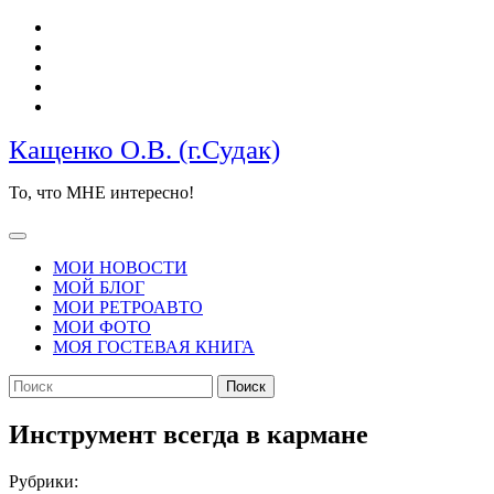
Перейти
к
содержимому
Кащенко О.В. (г.Судак)
То, что МНЕ интересно!
Кнопка
Открыть
МОИ НОВОСТИ
МОЙ БЛОГ
МОИ РЕТРОАВТО
МОИ ФОТО
МОЯ ГОСТЕВАЯ КНИГА
КНОПКА
Найти:
ЗАКРЫТЬ
Инструмент всегда в кармане
Рубрики: