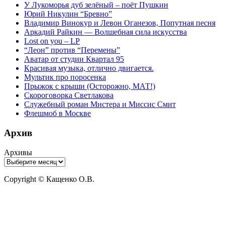
У Лукоморья дуб зелёный – поёт Пушкин
Юрий Никулин “Бревно”
Владимир Винокур и Левон Оганезов, Попутная песня
Аркадий Райкин — Волшебная сила искусства
Lost on you – LP
“Леон” против “Перемены”
Аватар от студии Квартал 95
Красивая музыка, отлично двигается.
Мультик про поросенка
Прыжок с крыши (Осторожно, МАТ!)
Скороговорка Светлакова
Служебный роман Мистера и Миссис Смит
Флешмоб в Москве
Архив
Архивы
Copyright © Кащенко О.В.
Прокрутить
вверх