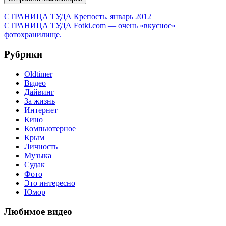
Навигация
Предыдущая
СТРАНИЦА ТУДА
Крепость. январь 2012
запись:
Следующая
СТРАНИЦА ТУДА
Fotki.com — очень «вкусное»
по
запись:
фотохранилище.
записям
Рубрики
Oldtimer
Видео
Дайвинг
За жизнь
Интернет
Кино
Компьютерное
Крым
Личность
Музыка
Судак
Фото
Это интересно
Юмор
Любимое видео