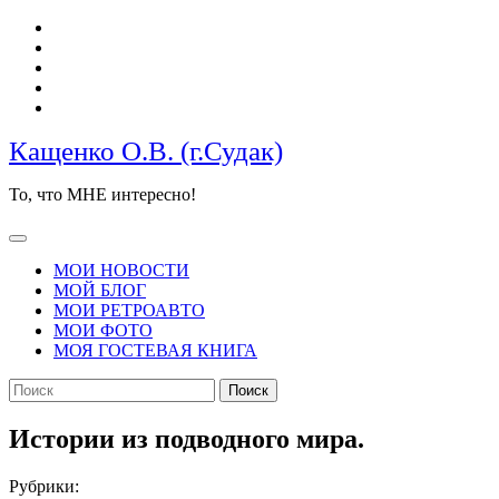
Перейти
к
содержимому
Кащенко О.В. (г.Судак)
То, что МНЕ интересно!
Кнопка
Открыть
МОИ НОВОСТИ
МОЙ БЛОГ
МОИ РЕТРОАВТО
МОИ ФОТО
МОЯ ГОСТЕВАЯ КНИГА
КНОПКА
Найти:
ЗАКРЫТЬ
Истории из подводного мира.
Рубрики: