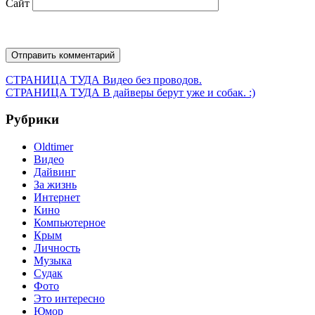
Сайт
Навигация
Предыдущая
СТРАНИЦА ТУДА
Видео без проводов.
запись:
Следующая
СТРАНИЦА ТУДА
В дайверы берут уже и собак. :)
по
запись:
записям
Рубрики
Oldtimer
Видео
Дайвинг
За жизнь
Интернет
Кино
Компьютерное
Крым
Личность
Музыка
Судак
Фото
Это интересно
Юмор