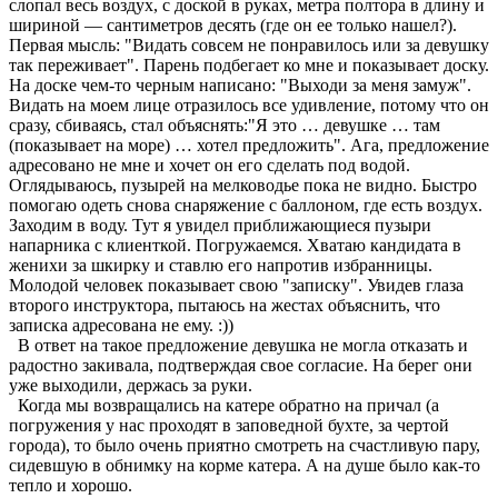
слопал весь воздух, с доской в руках, метра полтора в длину и
шириной — сантиметров десять (где он ее только нашел?).
Первая мысль: "Видать совсем не понравилось или за девушку
так переживает". Парень подбегает ко мне и показывает доску.
На доске чем-то черным написано: "Выходи за меня замуж".
Видать на моем лице отразилось все удивление, потому что он
сразу, сбиваясь, стал объяснять:"Я это … девушке … там
(показывает на море) … хотел предложить". Ага, предложение
адресовано не мне и хочет он его сделать под водой.
Оглядываюсь, пузырей на мелководье пока не видно. Быстро
помогаю одеть снова снаряжение с баллоном, где есть воздух.
Заходим в воду. Тут я увидел приближающиеся пузыри
напарника с клиенткой. Погружаемся. Хватаю кандидата в
женихи за шкирку и ставлю его напротив избранницы.
Молодой человек показывает свою "записку". Увидев глаза
второго инструктора, пытаюсь на жестах объяснить, что
записка адресована не ему. :))
В ответ на такое предложение девушка не могла отказать и
радостно закивала, подтверждая свое согласие. На берег они
уже выходили, держась за руки.
Когда мы возвращались на катере обратно на причал (а
погружения у нас проходят в заповедной бухте, за чертой
города), то было очень приятно смотреть на счастливую пару,
сидевшую в обнимку на корме катера. А на душе было как-то
тепло и хорошо.