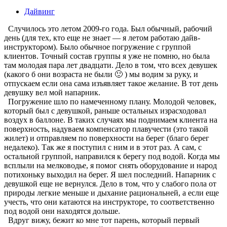
Дайвинг
Случилось это летом 2009-го года. Был обычный, рабочий
день (для тех, кто еще не знает — я летом работаю дайв-
инструктором). Было обычное погружение с группой
клиентов. Точный состав группы я уже не помню, но была
там молодая пара лет двадцати. Дело в том, что всех девушек
(какого б они возраста не были 🙂 ) мы водим за руку, и
отпускаем если она сама изъявляет такое желание. В тот день
девушку вел мой напарник.
Погружение шло по намеченному плану. Молодой человек,
который был с девушкой, раньше остальных израсходовал
воздух в баллоне. В таких случаях мы поднимаем клиента на
поверхность, надуваем компенсатор плавучести (это такой
жилет) и отправляем по поверхности на берег (благо берег
недалеко). Так же я поступил с ним и в этот раз. А сам, с
остальной группой, направился к берегу под водой. Когда мы
всплыли на мелководье, я помог снять оборудование и народ
потихоньку выходил на берег. Я шел последний. Напарник с
девушкой еще не вернулся. Дело в том, что у слабого пола от
природы легкие меньше и дыхание рациональней, а если еще
учесть, что они катаются на инструкторе, то соответственно
под водой они находятся дольше.
Вдруг вижу, бежит ко мне тот парень, который первый