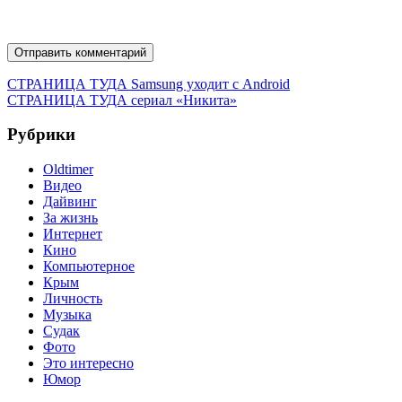
Навигация
Предыдущая
СТРАНИЦА ТУДА
Samsung уходит с Android
запись:
Следующая
СТРАНИЦА ТУДА
сериал «Никита»
по
запись:
записям
Рубрики
Oldtimer
Видео
Дайвинг
За жизнь
Интернет
Кино
Компьютерное
Крым
Личность
Музыка
Судак
Фото
Это интересно
Юмор