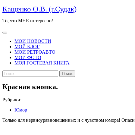
Перейти
Кащенко О.В. (г.Судак)
к
содержимому
То, что МНЕ интересно!
Кнопка
Открыть
МОИ НОВОСТИ
МОЙ БЛОГ
МОИ РЕТРОАВТО
МОИ ФОТО
МОЯ ГОСТЕВАЯ КНИГА
КНОПКА
Найти:
ЗАКРЫТЬ
Красная кнопка.
Рубрики:
Юмор
Только для нервноуравновешенных и с чувством юмора! Опасно