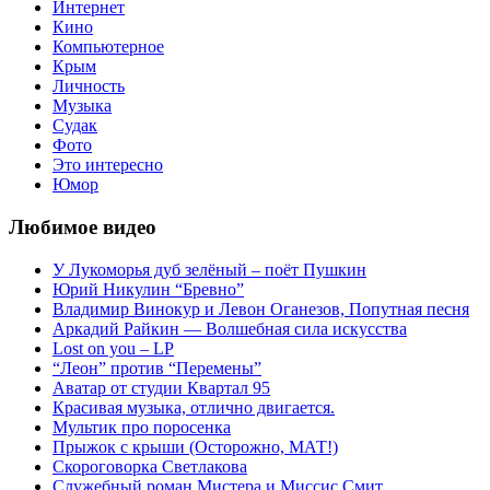
Интернет
Кино
Компьютерное
Крым
Личность
Музыка
Судак
Фото
Это интересно
Юмор
Любимое видео
У Лукоморья дуб зелёный – поёт Пушкин
Юрий Никулин “Бревно”
Владимир Винокур и Левон Оганезов, Попутная песня
Аркадий Райкин — Волшебная сила искусства
Lost on you – LP
“Леон” против “Перемены”
Аватар от студии Квартал 95
Красивая музыка, отлично двигается.
Мультик про поросенка
Прыжок с крыши (Осторожно, МАТ!)
Скороговорка Светлакова
Служебный роман Мистера и Миссис Смит