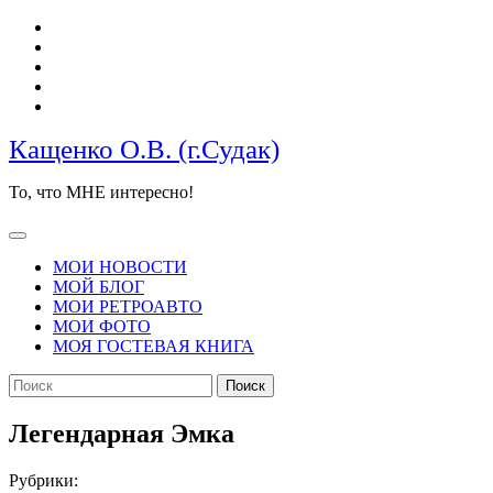
Перейти
к
содержимому
Кащенко О.В. (г.Судак)
То, что МНЕ интересно!
Кнопка
Открыть
МОИ НОВОСТИ
МОЙ БЛОГ
МОИ РЕТРОАВТО
МОИ ФОТО
МОЯ ГОСТЕВАЯ КНИГА
КНОПКА
Найти:
ЗАКРЫТЬ
Легендарная Эмка
Рубрики: