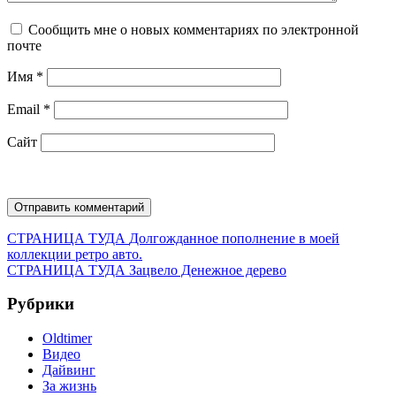
Сообщить мне о новых комментариях по электронной
почте
Имя
*
Email
*
Сайт
Навигация
Предыдущая
СТРАНИЦА ТУДА
Долгожданное пополнение в моей
запись:
коллекции ретро авто.
по
Следующая
СТРАНИЦА ТУДА
Зацвело Денежное дерево
записям
запись:
Рубрики
Oldtimer
Видео
Дайвинг
За жизнь