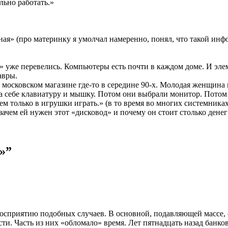
льно работать.»
ная» (про материнку я умолчал намеренно, понял, что такой инфо
ки» уже перевелись. Компьютеры есть почти в каждом доме. И э
авры.
московском магазине где-то в середине 90-х. Молодая женщина 
а себе клавиатуру и мышку. Потом они выбрали монитор. Потом 
дем только в игрушки играть.» (в то время во многих системника
ачем ей нужен этот «дисковод» и почему он стоит столько денег! 
»”
осприятию подобных случаев. В основной, подавляющей массе, 
сти. Часть из них «обломало» время. Лет пятнадцать назад банко