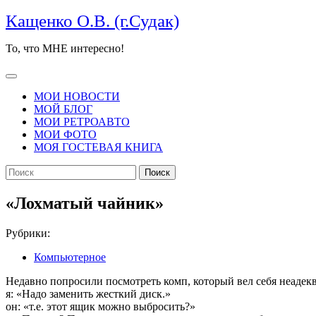
Перейти
Кащенко О.В. (г.Судак)
к
содержимому
То, что МНЕ интересно!
Кнопка
Открыть
МОИ НОВОСТИ
МОЙ БЛОГ
МОИ РЕТРОАВТО
МОИ ФОТО
МОЯ ГОСТЕВАЯ КНИГА
КНОПКА
Найти:
ЗАКРЫТЬ
«Лохматый чайник»
Рубрики:
Компьютерное
Недавно попросили посмотреть комп, который вел себя неадекв
я: «Надо заменить жесткий диск.»
он: «т.е. этот ящик можно выбросить?»