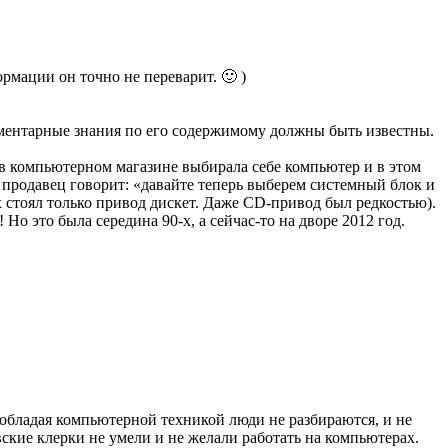
рмации он точно не переварит. 🙂 )
лементарные знания по его содержимому должны быть известны.
в компьютерном магазине выбирала себе компьютер и в этом
продавец говорит: «давайте теперь выберем системный блок и
х стоял только привод дискет. Даже CD-привод был редкостью).
Но это была середина 90-х, а сейчас-то на дворе 2012 год.
обладая компьютерной техникой люди не разбираются, и не
вские клерки не умели и не желали работать на компьютерах.