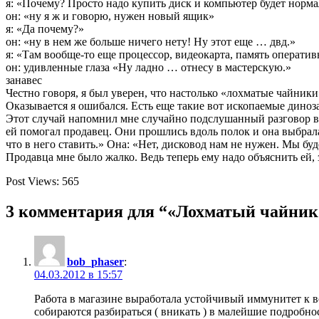
я: «Почему? Просто надо купить диск и компьютер будет норма
он: «ну я ж и говорю, нужен новый ящик»
я: «Да почему?»
он: «ну в нем же больше ничего нету! Ну этот еще … двд.»
я: «Там вообще-то еще процессор, видеокарта, память оператив
он: удивленные глаза «Ну ладно … отнесу в мастерскую.»
занавес
Честно говоря, я был уверен, что настолько «лохматые чайни
Оказывается я ошибался. Есть еще такие вот ископаемые диноз
Этот случай напомнил мне случайно подслушанный разговор в 
ей помогал продавец. Они прошлись вдоль полок и она выбрал
что в него ставить.» Она: «Нет, дисковод нам не нужен. Мы бу
Продавца мне было жалко. Ведь теперь ему надо объяснить ей, з
Post Views:
565
3 комментария для “«Лохматый чайник
bob_phaser
:
04.03.2012 в 15:57
Работа в магазине выработала устойчивый иммунитет к в
собираются разбираться ( вникать ) в малейшие подробно