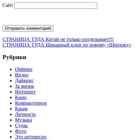
Сайт
Навигация
Предыдущая
СТРАНИЦА ТУДА
Китай не только потделывает!!!
запись:
Следующая
СТРАНИЦА ТУДА
Шикарный клип по новому «Шерлоку»
по
запись:
записям
Рубрики
Oldtimer
Видео
Дайвинг
За жизнь
Интернет
Кино
Компьютерное
Крым
Личность
Музыка
Судак
Фото
Это интересно