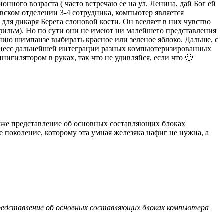
нного возраста ( часто встречаю ее на ул. Ленина, дай Бог ей
ковском отделении 3-4 сотрудника, компьютер является
для дикаря Берега слоновой кости. Он вселяет в них чувство
фильм). Но по сути они не имеют ни малейшего представления
ению шимпанзе выбирать красное или зеленое яблоко. Дальше, с
процесс дальнейшей интеграции разных компьютеризированных
нигилятором в руках, так что не удивляйся, если что 🙂
 же представление об основных составляющих блоках
е поколение, которому эта умная железяка нафиг не нужна, а
редставление об основных составляющих блоках компьютера