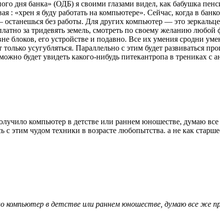
о дня банка» (ОДБ) я своими глазами видел, как бабушка пенсио
вая : «хрен я буду работать на компьютере». Сейчас, когда в бан
— останешься без работы. Для других компьютер — это зеркальце 
платно за тридевять земель, смотреть по своему желанию любой 
овне блоков, его устройстве и подавно. Все их умения сродни ум
т только усугубляться. Параллельно с этим будет развиваться 
можно будет увидеть какого-нибудь питекантропа в трениках с ан
олучило компьютер в детстве или раннем юношестве, думаю все
ь с этим чудом техники в возрасте любопытства. а не как старше
ло компьютер в детстве или раннем юношестве, думаю все же п