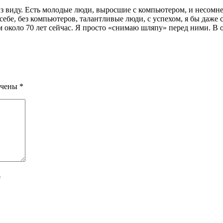
из виду. Есть молодые люди, выросшие с компьютером, и несомн
о себе, без компьютеров, талантливые люди, с успехом, я бы даж
 около 70 лет сейчас. Я просто «снимаю шляпу» перед ними. В о
ечены
*
е