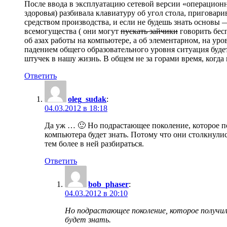
После ввода в эксплуатацию сетевой версии «операционног
здоровья) разбивала клавиатуру об угол стола, приговари
средством производства, и если не будешь знать основы 
всемогущества ( они могут
пускать зайчики
говорить бес
об азах работы на компьютере, а об элементарном, на ур
падением общего образовательного уровня ситуация буде
штучек в нашу жизнь. В общем не за горами время, когда 
Ответить
oleg_sudak
:
04.03.2012 в 18:18
Да уж … 🙂 Но подрастающее поколение, которое п
компьютера будет знать. Потому что они столкнулис
тем более в ней разбираться.
Ответить
bob_phaser
:
04.03.2012 в 20:10
Но подрастающее поколение, которое получи
будет знать.