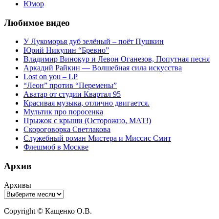
Юмор
Любимое видео
У Лукоморья дуб зелёный – поёт Пушкин
Юрий Никулин “Бревно”
Владимир Винокур и Левон Оганезов, Попутная песня
Аркадий Райкин — Волшебная сила искусства
Lost on you – LP
“Леон” против “Перемены”
Аватар от студии Квартал 95
Красивая музыка, отлично двигается.
Мультик про поросенка
Прыжок с крыши (Осторожно, МАТ!)
Скороговорка Светлакова
Служебный роман Мистера и Миссис Смит
Флешмоб в Москве
Архив
Архивы
Copyright © Кащенко О.В.