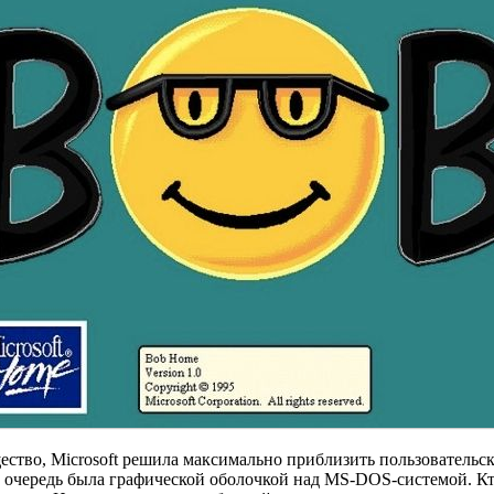
ство, Microsoft решила максимально приблизить пользовательску
вою очередь была графической оболочкой над MS-DOS-системой. К