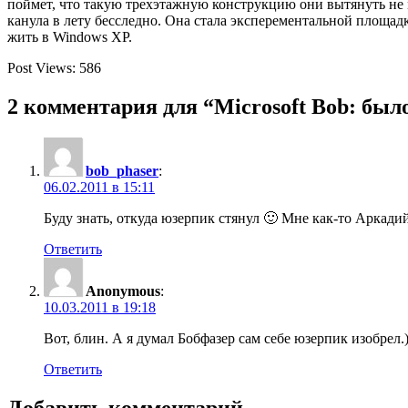
поймет, что такую трехэтажную конструкцию они вытянуть не м
канула в лету бесследно. Она стала эксперементальной площад
жить в Windows XP.
Post Views:
586
2 комментария для “Microsoft Bob: было
bob_phaser
:
06.02.2011 в 15:11
Буду знать, откуда юзерпик стянул 🙂 Мне как-то Аркад
Ответить
Anonymous
:
10.03.2011 в 19:18
Вот, блин. А я думал Бобфазер сам себе юзерпик изобрел.)
Ответить
Добавить комментарий