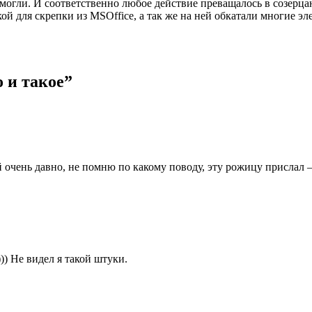
огли. И соответственно любое действие преващалось в созерцан
кой для скрепки из MSOffice, а так же на ней обкатали многие
 и такое”
ий очень давно, не помню по какому поводу, эту рожицу прислал
)) Не видел я такой штуки.