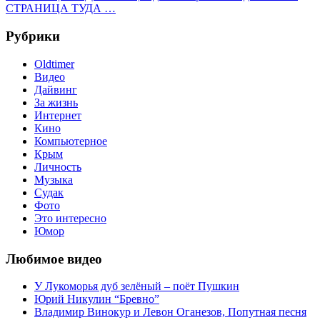
запись:
Следующая
СТРАНИЦА ТУДА
…
по
запись:
записям
Рубрики
Oldtimer
Видео
Дайвинг
За жизнь
Интернет
Кино
Компьютерное
Крым
Личность
Музыка
Судак
Фото
Это интересно
Юмор
Любимое видео
У Лукоморья дуб зелёный – поёт Пушкин
Юрий Никулин “Бревно”
Владимир Винокур и Левон Оганезов, Попутная песня