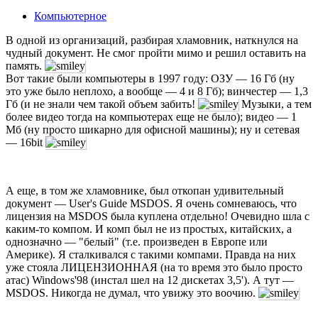
Компьютерное
В одной из организаций, разбирая хламовник, наткнулся на
чудный документ. Не смог пройти мимо и решил оставить на
память.
Вот такие были компьютеры в 1997 году: ОЗУ — 16 Гб (ну
это уже было неплохо, а вообще — 4 и 8 Гб); винчестер — 1,3
Гб (и не знали чем такой объем забить!
Музыки, а тем
более видео тогда на компьютерах еще не было); видео — 1
Мб (ну просто шикарно для офисной машины); ну и сетевая
— 16bit
А еще, в том же хламовнике, был откопан удивительный
документ — User's Guide MSDOS. Я очень сомневаюсь, что
лицензия на MSDOS была куплена отдельно! Очевидно шла с
каким-то компом. И комп был не из простых, китайских, а
однозначно — "белый" (т.е. произведен в Европе или
Америке). Я сталкивался с такими компами. Правда на них
уже стояла ЛИЦЕНЗИОННАЯ (на то время это было просто
атас) Windows'98 (инстал шел на 12 дискетах 3,5'). А тут —
MSDOS. Никогда не думал, что увижу это воочию.