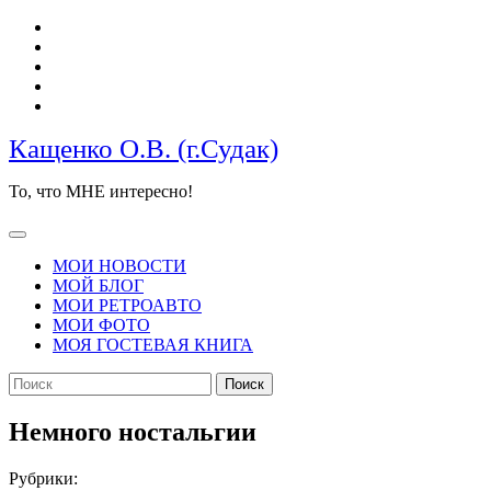
Перейти
к
содержимому
Кащенко О.В. (г.Судак)
То, что МНЕ интересно!
Кнопка
Открыть
МОИ НОВОСТИ
МОЙ БЛОГ
МОИ РЕТРОАВТО
МОИ ФОТО
МОЯ ГОСТЕВАЯ КНИГА
КНОПКА
Найти:
ЗАКРЫТЬ
Немного ностальгии
Рубрики: