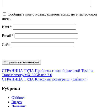
Сообщить мне о новых комментариях по электронной
почте
Имя
*
Email
*
Сайт
Навигация
Предыдущая
СТРАНИЦА ТУДА
Проблема с новой флешкой Toshiba
запись:
TransMemory-MX 32Gb usb 3.0
по
Следующая
СТРАНИЦА ТУДА
Классный розыгрыш! (дайвинг)
записям
запись:
Рубрики
Oldtimer
Видео
Дайвинг