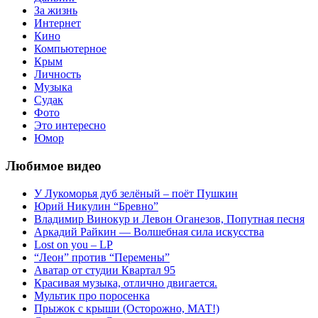
За жизнь
Интернет
Кино
Компьютерное
Крым
Личность
Музыка
Судак
Фото
Это интересно
Юмор
Любимое видео
У Лукоморья дуб зелёный – поёт Пушкин
Юрий Никулин “Бревно”
Владимир Винокур и Левон Оганезов, Попутная песня
Аркадий Райкин — Волшебная сила искусства
Lost on you – LP
“Леон” против “Перемены”
Аватар от студии Квартал 95
Красивая музыка, отлично двигается.
Мультик про поросенка
Прыжок с крыши (Осторожно, МАТ!)