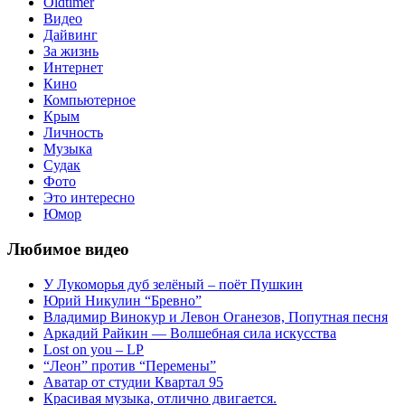
Oldtimer
Видео
Дайвинг
За жизнь
Интернет
Кино
Компьютерное
Крым
Личность
Музыка
Судак
Фото
Это интересно
Юмор
Любимое видео
У Лукоморья дуб зелёный – поёт Пушкин
Юрий Никулин “Бревно”
Владимир Винокур и Левон Оганезов, Попутная песня
Аркадий Райкин — Волшебная сила искусства
Lost on you – LP
“Леон” против “Перемены”
Аватар от студии Квартал 95
Красивая музыка, отлично двигается.