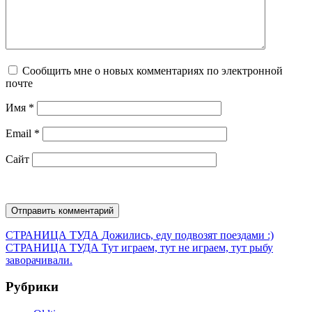
Сообщить мне о новых комментариях по электронной
почте
Имя
*
Email
*
Сайт
Навигация
Предыдущая
СТРАНИЦА ТУДА
Дожились, еду подвозят поездами :)
запись:
Следующая
СТРАНИЦА ТУДА
Тут играем, тут не играем, тут рыбу
по
запись:
заворачивали.
записям
Рубрики