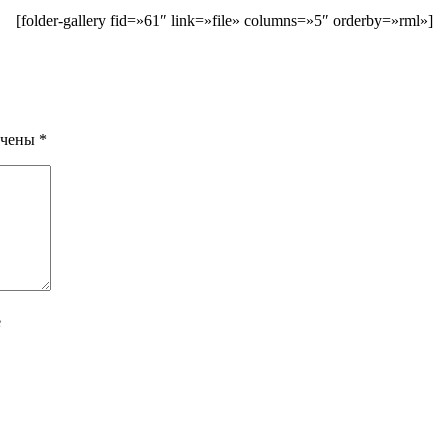
[folder-gallery fid=»61″ link=»file» columns=»5″ orderby=»rml»]
ечены
*
е