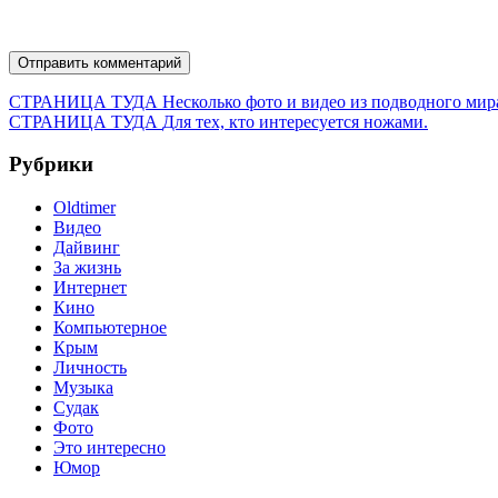
Навигация
Предыдущая
СТРАНИЦА ТУДА
Несколько фото и видео из подводного мир
запись:
Следующая
СТРАНИЦА ТУДА
Для тех, кто интересуется ножами.
по
запись:
записям
Рубрики
Oldtimer
Видео
Дайвинг
За жизнь
Интернет
Кино
Компьютерное
Крым
Личность
Музыка
Судак
Фото
Это интересно
Юмор