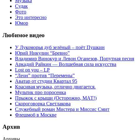
Музыка
Судак
Фото
Это интересно
Юмор
Любимое видео
У Лукоморья дуб зелёный – поёт Пушкин
Юрий Никулин “Бревно”
Владимир Винокур и Левон Оганезов, Попутная песня
Аркадий Райкин — Волшебная сила искусства
Lost on you – LP
“Леон” против “Перемены”
Аватар от студии Квартал 95
Красивая музыка, отлично двигается.
Мультик про поросенка
Прыжок с крыши (Осторожно, МАТ!)
Скороговорка Светлакова
Служебный роман Мистера и Миссис Смит
Флешмоб в Москве
Архив
Архивы