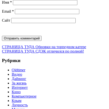
Имя
*
Email
*
Сайт
Навигация
Предыдущая
СТРАНИЦА ТУДА
Обновки на торпедном катере
запись:
Следующая
СТРАНИЦА ТУДА
СДЭК отличился по полной!
по
запись:
записям
Рубрики
Oldtimer
Видео
Дайвинг
За жизнь
Интернет
Кино
Компьютерное
Крым
Личность