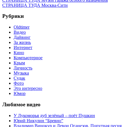
Навигация
СТРАНИЦА ТУДА
Музей гаража особого назначения
запись:
Следующая
СТРАНИЦА ТУДА
Москва-Сити
по
запись:
записям
Рубрики
Oldtimer
Видео
Дайвинг
За жизнь
Интернет
Кино
Компьютерное
Крым
Личность
Музыка
Судак
Фото
Это интересно
Юмор
Любимое видео
У Лукоморья дуб зелёный – поёт Пушкин
Юрий Никулин “Бревно”
Владимир Винокур и Левон Оганезов, Попутная песня