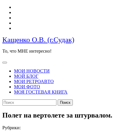
Перейти
к
содержимому
Кащенко О.В. (г.Судак)
То, что МНЕ интересно!
Кнопка
Открыть
МОИ НОВОСТИ
МОЙ БЛОГ
МОИ РЕТРОАВТО
МОИ ФОТО
МОЯ ГОСТЕВАЯ КНИГА
КНОПКА
Найти:
ЗАКРЫТЬ
Полет на вертолете за штурвалом.
Рубрики: