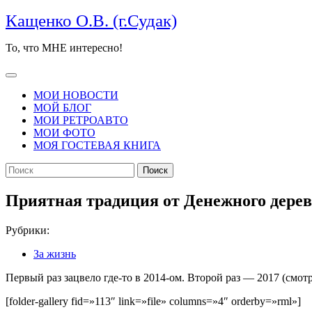
Перейти
Кащенко О.В. (г.Судак)
к
содержимому
То, что МНЕ интересно!
Кнопка
Открыть
МОИ НОВОСТИ
МОЙ БЛОГ
МОИ РЕТРОАВТО
МОИ ФОТО
МОЯ ГОСТЕВАЯ КНИГА
КНОПКА
Найти:
ЗАКРЫТЬ
Приятная традиция от Денежного дерев
Рубрики:
За жизнь
Первый раз зацвело где-то в 2014-ом. Второй раз — 2017 (смот
[folder-gallery fid=»113″ link=»file» columns=»4″ orderby=»rml»]