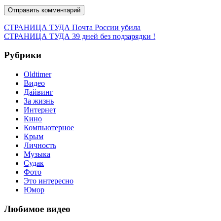
Навигация
Предыдущая
СТРАНИЦА ТУДА
Почта России убила
запись:
Следующая
СТРАНИЦА ТУДА
39 дней без подзарядки !
по
запись:
записям
Рубрики
Oldtimer
Видео
Дайвинг
За жизнь
Интернет
Кино
Компьютерное
Крым
Личность
Музыка
Судак
Фото
Это интересно
Юмор
Любимое видео