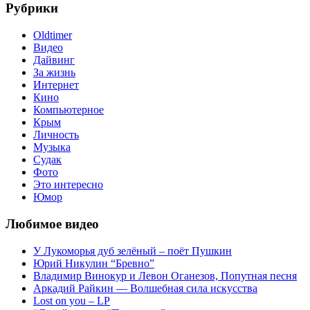
записям
Рубрики
Oldtimer
Видео
Дайвинг
За жизнь
Интернет
Кино
Компьютерное
Крым
Личность
Музыка
Судак
Фото
Это интересно
Юмор
Любимое видео
У Лукоморья дуб зелёный – поёт Пушкин
Юрий Никулин “Бревно”
Владимир Винокур и Левон Оганезов, Попутная песня
Аркадий Райкин — Волшебная сила искусства
Lost on you – LP