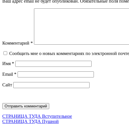
Ваш адрес email не будет опубликован.
Обязательные поля пом
Комментарий
*
Сообщить мне о новых комментариях по электронной почт
Имя
*
Email
*
Сайт
Навигация
Предыдущая
СТРАНИЦА ТУДА
Вступительное
запись:
Следующая
СТРАНИЦА ТУДА
Пушной
по
запись: