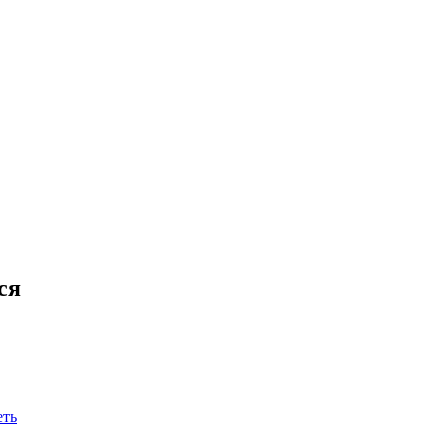
ся
еть