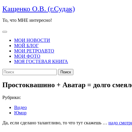
Перейти
Кащенко О.В. (г.Судак)
к
содержимому
То, что МНЕ интересно!
Кнопка
Открыть
МОИ НОВОСТИ
МОЙ БЛОГ
МОИ РЕТРОАВТО
МОИ ФОТО
МОЯ ГОСТЕВАЯ КНИГА
КНОПКА
Найти:
ЗАКРЫТЬ
Простоквашино + Аватар = долго смеял
Рубрики:
Видео
Юмор
Да, если сделано талантливо, то что тут скажешь …
надо смотр