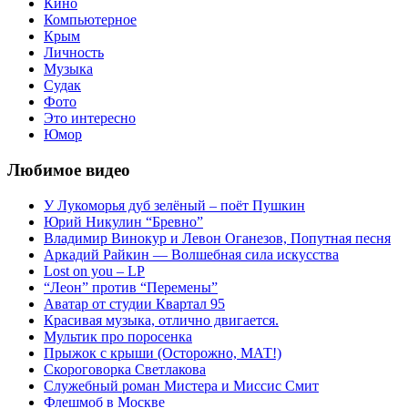
Кино
Компьютерное
Крым
Личность
Музыка
Судак
Фото
Это интересно
Юмор
Любимое видео
У Лукоморья дуб зелёный – поёт Пушкин
Юрий Никулин “Бревно”
Владимир Винокур и Левон Оганезов, Попутная песня
Аркадий Райкин — Волшебная сила искусства
Lost on you – LP
“Леон” против “Перемены”
Аватар от студии Квартал 95
Красивая музыка, отлично двигается.
Мультик про поросенка
Прыжок с крыши (Осторожно, МАТ!)
Скороговорка Светлакова
Служебный роман Мистера и Миссис Смит
Флешмоб в Москве