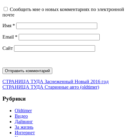
Сообщить мне о новых комментариях по электронной
почте
Имя
*
Email
*
Сайт
Навигация
Предыдущая
СТРАНИЦА ТУДА
Заснеженный Новый 2016 год
запись:
Следующая
СТРАНИЦА ТУДА
Старинные авто (oldtimer)
по
запись:
записям
Рубрики
Oldtimer
Видео
Дайвинг
За жизнь
Интернет