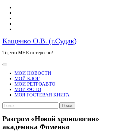
Перейти
к
содержимому
Кащенко О.В. (г.Судак)
То, что МНЕ интересно!
Кнопка
Открыть
МОИ НОВОСТИ
МОЙ БЛОГ
МОИ РЕТРОАВТО
МОИ ФОТО
МОЯ ГОСТЕВАЯ КНИГА
КНОПКА
Найти:
ЗАКРЫТЬ
Разгром «Новой хронологии»
академика Фоменко