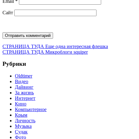
Email
*
Сайт
Навигация
Предыдущая
СТРАНИЦА ТУДА
Еще одна интересная флешка
запись:
Следующая
СТРАНИЦА ТУДА
Микроблоги squiper
по
запись:
записям
Рубрики
Oldtimer
Видео
Дайвинг
За жизнь
Интернет
Кино
Компьютерное
Крым
Личность
Музыка
Судак
Фото