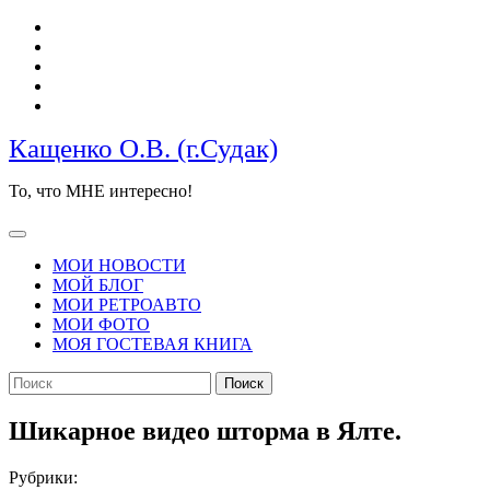
Перейти
к
содержимому
Кащенко О.В. (г.Судак)
То, что МНЕ интересно!
Кнопка
Открыть
МОИ НОВОСТИ
МОЙ БЛОГ
МОИ РЕТРОАВТО
МОИ ФОТО
МОЯ ГОСТЕВАЯ КНИГА
КНОПКА
Найти:
ЗАКРЫТЬ
Шикарное видео шторма в Ялте.
Рубрики: