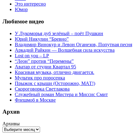
Это интересно
Юмор
Любимое видео
У Лукоморья дуб зелёный – поёт Пушкин
Юрий Никулин “Бревно”
Владимир Винокур и Левон Оганезов, Попутная песня
Аркадий Райкин — Волшебная сила искусства
Lost on you – LP
“Леон” против “Перемены”
Аватар от студии Квартал 95
Красивая музыка, отлично двигается.
Мультик про поросенка
Прыжок с крыши (Осторожно, МАТ!)
Скороговорка Светлакова
Служебный роман Мистера и Миссис Смит
Флешмоб в Москве
Архив
Архивы