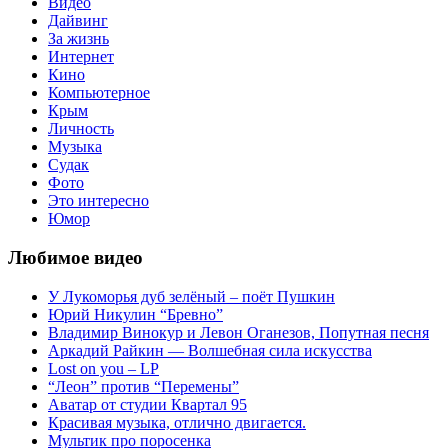
Видео
Дайвинг
За жизнь
Интернет
Кино
Компьютерное
Крым
Личность
Музыка
Судак
Фото
Это интересно
Юмор
Любимое видео
У Лукоморья дуб зелёный – поёт Пушкин
Юрий Никулин “Бревно”
Владимир Винокур и Левон Оганезов, Попутная песня
Аркадий Райкин — Волшебная сила искусства
Lost on you – LP
“Леон” против “Перемены”
Аватар от студии Квартал 95
Красивая музыка, отлично двигается.
Мультик про поросенка