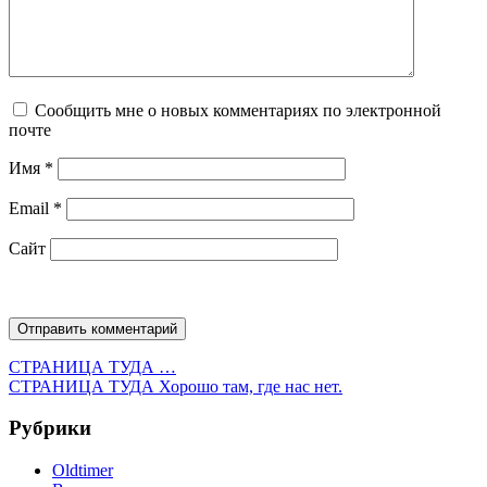
Сообщить мне о новых комментариях по электронной
почте
Имя
*
Email
*
Сайт
Навигация
Предыдущая
СТРАНИЦА ТУДА
…
запись:
Следующая
СТРАНИЦА ТУДА
Хорошо там, где нас нет.
по
запись:
записям
Рубрики
Oldtimer