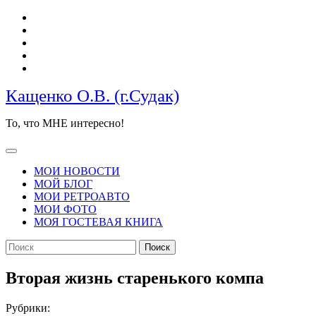
Перейти
к
содержимому
Кащенко О.В. (г.Судак)
То, что МНЕ интересно!
Кнопка
Открыть
МОИ НОВОСТИ
МОЙ БЛОГ
МОИ РЕТРОАВТО
МОИ ФОТО
МОЯ ГОСТЕВАЯ КНИГА
КНОПКА
Найти:
ЗАКРЫТЬ
Вторая жизнь старенького компа
Рубрики: