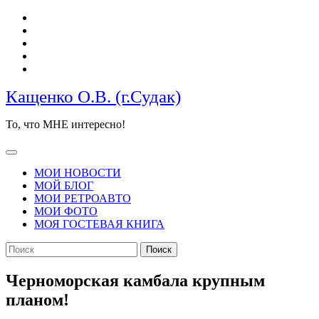
Перейти
к
содержимому
Кащенко О.В. (г.Судак)
То, что МНЕ интересно!
Кнопка
Открыть
МОИ НОВОСТИ
МОЙ БЛОГ
МОИ РЕТРОАВТО
МОИ ФОТО
МОЯ ГОСТЕВАЯ КНИГА
КНОПКА
Найти:
ЗАКРЫТЬ
Черноморская камбала крупным
планом!