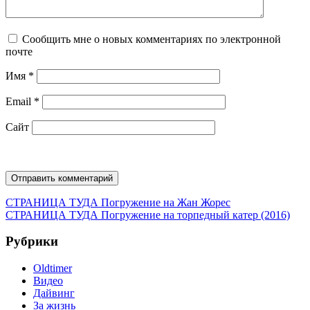
Сообщить мне о новых комментариях по электронной
почте
Имя
*
Email
*
Сайт
Навигация
Предыдущая
СТРАНИЦА ТУДА
Погружение на Жан Жорес
запись:
Следующая
СТРАНИЦА ТУДА
Погружение на торпедный катер (2016)
по
запись:
записям
Рубрики
Oldtimer
Видео
Дайвинг
За жизнь