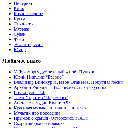
Интернет
Кино
Компьютерное
Крым
Личность
Музыка
Судак
Фото
Это интересно
Юмор
Любимое видео
У Лукоморья дуб зелёный – поёт Пушкин
Юрий Никулин “Бревно”
Владимир Винокур и Левон Оганезов, Попутная песня
Аркадий Райкин — Волшебная сила искусства
Lost on you – LP
“Леон” против “Перемены”
Аватар от студии Квартал 95
Красивая музыка, отлично двигается.
Мультик про поросенка
Прыжок с крыши (Осторожно, МАТ!)
Скороговорка Светлакова