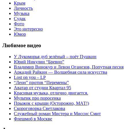
Крым
Личность
Музыка
Судак
Фото
Это интересно
Юмор
Любимое видео
У Лукоморья дуб зелёный – поёт Пушкин
Юрий Никулин “Бревно”
Владимир Винокур и Левон Оганезов, Попутная песня
Аркадий Райкин — Волшебная сила искусства
Lost on you – LP
“Леон” против “Перемены”
Аватар от студии Квартал 95
Красивая музыка, отлично двигается.
Мультик про поросенка
Прыжок с крыши (Осторожно, МАТ!)
Скороговорка Светлакова
Служебный роман Мистера и Миссис Смит
Флешмоб в Москве