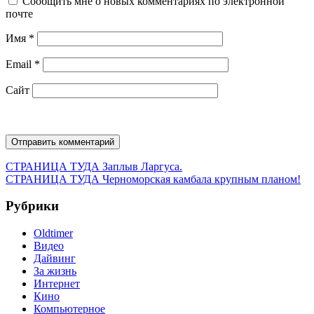
Сообщить мне о новых комментариях по электронной
почте
Имя
*
Email
*
Сайт
Навигация
Предыдущая
СТРАНИЦА ТУДА
Заплыв Ларгуса.
запись:
Следующая
СТРАНИЦА ТУДА
Черноморская камбала крупным планом!
по
запись:
записям
Рубрики
Oldtimer
Видео
Дайвинг
За жизнь
Интернет
Кино
Компьютерное