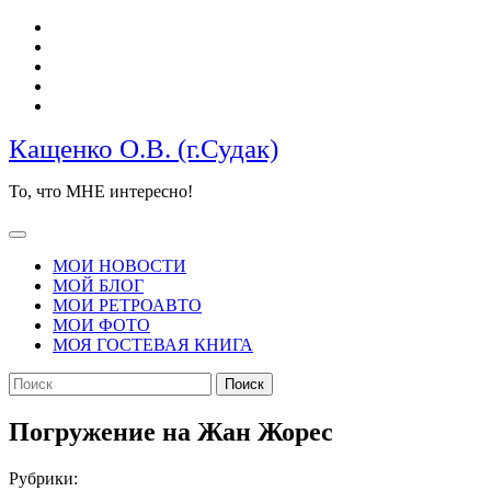
Перейти
к
содержимому
Кащенко О.В. (г.Судак)
То, что МНЕ интересно!
Кнопка
Открыть
МОИ НОВОСТИ
МОЙ БЛОГ
МОИ РЕТРОАВТО
МОИ ФОТО
МОЯ ГОСТЕВАЯ КНИГА
КНОПКА
Найти:
ЗАКРЫТЬ
Погружение на Жан Жорес
Рубрики: