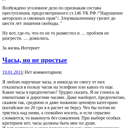
Возбуждено уголовное дело по признакам состава
преступления, предусмотренного ст.146 УК РФ /"Нарушение
авторских и смежных прав"/. Злоумышленнику грозит до
шести лет лишения свободы. "
Ну вот, где-то, что-то не то разместил и … проблем не
разгрести. … дожились.
За жизнь Интернет
Часы,
Часы, но не простые
но
19.01.2011
19.01.2011
|
Нет комментариев
|
не
простые
Я люблю наручные часы, и никогда не смогу от них
отказаться в пользу часов на телефоне или каких-то еще.
Какие часы я предпочитаю? Трудно сказать. Я не гонюсь за
именитыми и дорогими часами. Даже наоборот, предпочитаю,
скажем так, среднюю и даже нижнюю ценовую категорию
(китайское по 20 грн я в расчет не беру). Что бы потом не
трястись над ними, а спокойно носить, и если серьезно
сломаются, то выкинуть без сожаления. При выборе особых
критериев нет, часы должны быть мне по душе.