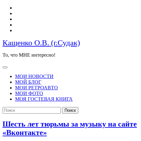
Перейти
к
содержимому
Кащенко О.В. (г.Судак)
То, что МНЕ интересно!
Кнопка
Открыть
МОИ НОВОСТИ
МОЙ БЛОГ
МОИ РЕТРОАВТО
МОИ ФОТО
МОЯ ГОСТЕВАЯ КНИГА
КНОПКА
Найти:
ЗАКРЫТЬ
Шесть лет тюрьмы за музыку на сайте
Шесть
«Вконтакте»
лет