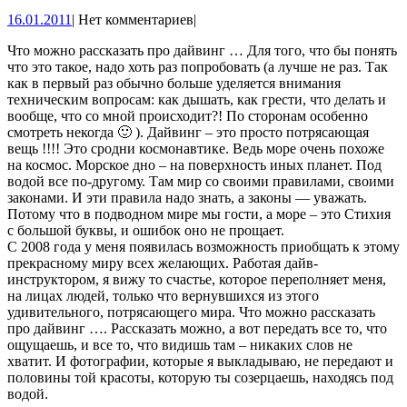
16.01.2011
16.01.2011
|
Нет комментариев
|
Что можно рассказать про дайвинг … Для того, что бы понять
что это такое, надо хоть раз попробовать (а лучше не раз. Так
как в первый раз обычно больше уделяется внимания
техническим вопросам: как дышать, как грести, что делать и
вообще, что со мной происходит?! По сторонам особенно
смотреть некогда 🙂 ). Дайвинг – это просто потрясающая
вещь !!!! Это сродни космонавтике. Ведь море очень похоже
на космос. Морское дно – на поверхность иных планет. Под
водой все по-другому. Там мир со своими правилами, своими
законами. И эти правила надо знать, а законы — уважать.
Потому что в подводном мире мы гости, а море – это Стихия
с большой буквы, и ошибок оно не прощает.
С 2008 года у меня появилась возможность приобщать к этому
прекрасному миру всех желающих. Работая дайв-
инструктором, я вижу то счастье, которое переполняет меня,
на лицах людей, только что вернувшихся из этого
удивительного, потрясающего мира. Что можно рассказать
про дайвинг …. Рассказать можно, а вот передать все то, что
ощущаешь, и все то, что видишь там – никаких слов не
хватит. И фотографии, которые я выкладываю, не передают и
половины той красоты, которую ты созерцаешь, находясь под
водой.