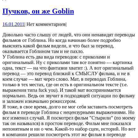
Пучков,
Пучков, он же Goblin
он
16.01.2011
16.01.2011
|
Нет комментариев
|
же
Goblin
Довольно часто слышу от людей, что они ненавидят переводы
фильмов от Гоблина. Но когда начинаю более подробно
выяснять какой фильм видели, и что был за перевод,
оказывается Гоблином там и не пахло.
У Гоблина есть два вида переводов: с приколами и
оригинальный. Ну с приколами там все понятно — картинка
одна, текст — на что фантазии хватит :). А вот оригинальный
перевод — это перевод близкий к СМЫСЛУ фильма, и не в
коем случае — мат через слово. Мат, в переводах Гоблина,
только в тех местах, где он есть в оригинальном тексте (т.е.
выражения типа fuck you). И такой мат воспринимается
нормально. Ведь он звучит в подходящей ситуации по фильму
и заложен изначально режиссером.
Я тоже, в свое время, долго не мог себя заставить посмотреть
фильм в переводе Гоблина с нецензурными выражениями. Но
все изменил случай. Я посмотрел фильм "Стырили" (по моему
так он назывался) в простом переводе. Фильм мне показался
непонятным и ни о чем. Какой-то набор сцен, историй. Но вот
в компании решили посмотреть этот же фильм в переводе