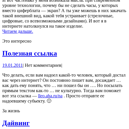
И вот частенько у меня возникала мысль: при современном
уровне технологии, почему бы не сделать часы, у которых
вместо циферблата — экран? А ты уже можешь в них закачать
такой внешний вид, какой тебя устраивает (стрелочные,
цифровые, со всевозможными дизайнами). И вот я в
интернете натолкнулся на такое изделие.
Читаем дальше.
Это интересно
Полезная
Полезная ссылка
ссылка
19.01.2011
19.01.2011
|
Нет комментариев
|
Что делать, если вам надоел какой-то человек, который достал
вас через интернет? Он постоянно пишет вам, досаждает …
как дать ему понять, что … ни пошел бы он …. Но посылать
прямым текстом как-то … не культурно. Тогда вам поможет
вот эта ссылка —
lleo.aha.ru/na
. Просто отправте ее
надоевшему субьекту. 🙂
За жизнь
Дайвинг
Дайвинг