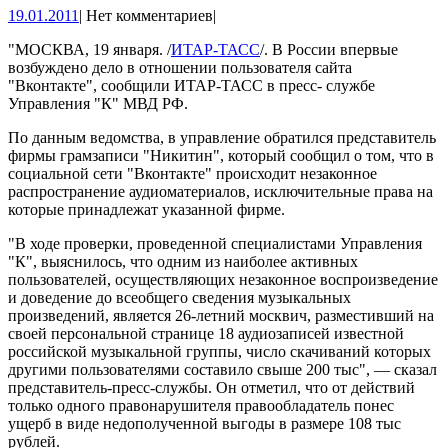
19.01.2011
19.01.2011
|
Нет комментариев
|
тюрьмы
за
"МОСКВА, 19 января. /
ИТАР-ТАСС
/. В России впервые
возбуждено дело в отношении пользователя сайта
музыку
"Вконтакте", сообщили ИТАР-ТАСС в пресс- службе
на
Управления "К" МВД РФ.
сайте
По данным ведомства, в управление обратился представитель
фирмы грамзаписи "Никитин", который сообщил о том, что в
«Вконтакте»
социальной сети "Вконтакте" происходит незаконное
распространение аудиоматериалов, исключительные права на
которые принадлежат указанной фирме.
"В ходе проверки, проведенной специалистами Управления
"К", выяснилось, что одним из наиболее активных
пользователей, осуществляющих незаконное воспроизведение
и доведение до всеобщего сведения музыкальных
произведений, является 26-летний москвич, разместивший на
своей персональной странице 18 аудиозаписей известной
российской музыкальной группы, число скачиваний которых
другими пользователями составило свыше 200 тыс", — сказал
представитель-пресс-службы. Он отметил, что от действий
только одного правонарушителя правообладатель понес
ущерб в виде недополученной выгоды в размере 108 тыс
рублей.