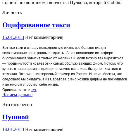
станете поклонником творчества Пучкова, который Goblin.
Личность
Оцифрованное
Оцифрованное такси
такси
15.01.2011
15.01.2011
|
Нет комментариев
|
Вот все таки и в нашу повседневную жизнь все больше входят
всевозможные электронные гаджеты. А вот появление их в сфере
обслуживания зависит только от желания и, если можно так выразиться
— продвинутости хозяев этих самых обслуживающих фирм. Потому что
купить в наше время, в принципе, можно все, лишь бы денег
хватило и
желания. Вот очень интересный пример из России. И не из Москвы, как
следовало бы ожидать, а из Саратова. Явно хозяин фирмы не поскупился
и во многом упростил себе жизнь.
Оригинал статьи
тут
Читаем дальше
Это интересно
Пушной
Пушной
14.01.2011
14.01.2011
|
Нет комментариев
|