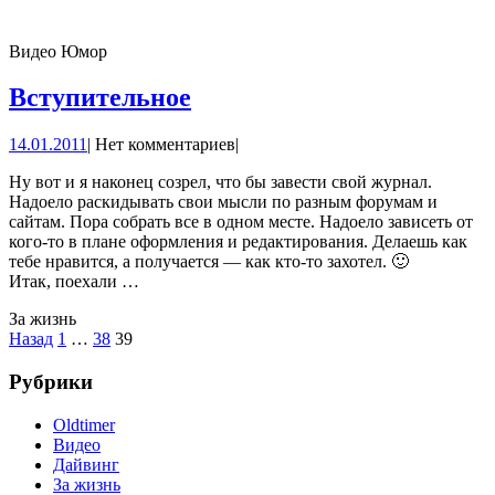
Видео Юмор
Вступительное
Вступительное
14.01.2011
14.01.2011
|
Нет комментариев
|
Ну вот и я наконец созрел, что бы завести свой журнал.
Надоело раскидывать свои мысли по разным форумам и
сайтам. Пора собрать все в одном месте. Надоело зависеть от
кого-то в плане оформления и редактирования. Делаешь как
тебе нравится, а получается — как кто-то захотел. 🙂
Итак, поехали …
За жизнь
Пагинация
Назад
1
…
38
39
записей
Рубрики
Oldtimer
Видео
Дайвинг
За жизнь