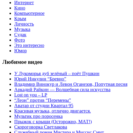
Интернет
Кино
Компьютерное
Крым
Личность
Музыка
Судак
Фото
Это интересно
Юмор
Любимое видео
У Лукоморья дуб зелёный – поёт Пушкин
Юрий Никулин “Бревно”
Владимир Винокур и Левон Оганезов, Попутная песня
Аркадий Райкин — Волшебная сила искусства
Lost on you – LP
“Леон” против “Перемены”
Аватар от студии Квартал 95
Красивая музыка, отлично двигается.
Мультик про поросенка
Прыжок с крыши (Осторожно, МАТ!)
Скороговорка Светлакова
Служебный роман Мистера и Миссис Смит