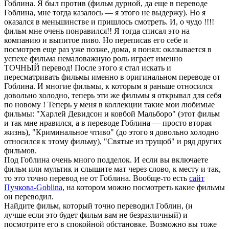
Гоблина. Я был против (фильм дурной, да еще в переводе
Гоблина, мне тогда казалось — я этого не выдержу). Но я
оказался в меньшинстве и пришлось смотреть. И, о чудо !!!!
фильм мне очень понравился!! Я тогда списал это на
компанию и выпитое пиво. Но переписав его себе и
посмотрев еще раз уже позже, дома, я понял: оказывается в
успехе фильма немаловажную роль играет именно
ТОЧНЫЙ перевод! После этого я стал искать и
пересматривать фильмы именно в оригинальном переводе от
Гоблина. И многие фильмы, к которым я раньше относился
довольно холодно, теперь эти же фильмы я открывал для себя
по новому ! Теперь у меня в коллекции такие мои любимые
фильмы: "Харлей Девидсон и ковбой Мальборо" (этот фильм
и так мне нравился, а в переводе Гоблина — просто вторая
жизнь), "Криминальное чтиво" (до этого я довольно холодно
относился к этому фильму), "Святые из трущоб" и ряд других
фильмов.
Под Гоблина очень много подделок. И если вы включаете
фильм или мультик и слышите мат через слово, к месту и так,
то это точно перевод не от Гоблина. Вообще-то есть
сайт
Пучкова-Goblina
, на котором можно посмотреть какие фильмы
он переводил.
Найдите фильм, который точно переводил Гоблин, (и
лучше если это будет фильм вам не безразличный) и
посмотрите его в спокойной обстановке. Возможно вы тоже