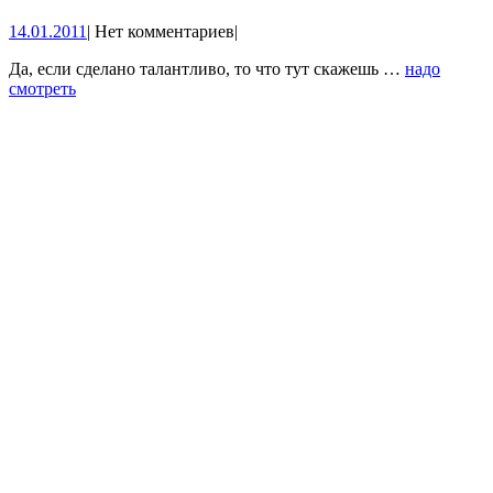
+
14.01.2011
14.01.2011
|
Нет комментариев
|
Аватар
=
Да, если сделано талантливо, то что тут скажешь …
надо
смотреть
долго
смеялся