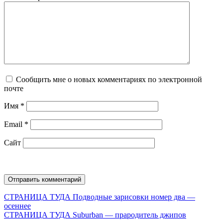
Сообщить мне о новых комментариях по электронной
почте
Имя
*
Email
*
Сайт
Навигация
Предыдущая
СТРАНИЦА ТУДА
Подводные зарисовки номер два —
запись:
осеннее
по
Следующая
СТРАНИЦА ТУДА
Suburban — прародитель джипов