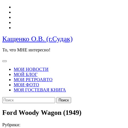
Перейти
к
содержимому
Кащенко О.В. (г.Судак)
То, что МНЕ интересно!
Кнопка
Открыть
МОИ НОВОСТИ
МОЙ БЛОГ
МОИ РЕТРОАВТО
МОИ ФОТО
МОЯ ГОСТЕВАЯ КНИГА
КНОПКА
Найти:
ЗАКРЫТЬ
Ford Woody Wagon (1949)
Рубрики: