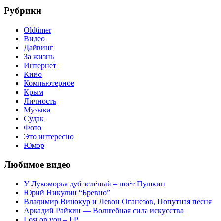
записям
запись:
Рубрики
Oldtimer
Видео
Дайвинг
За жизнь
Интернет
Кино
Компьютерное
Крым
Личность
Музыка
Судак
Фото
Это интересно
Юмор
Любимое видео
У Лукоморья дуб зелёный – поёт Пушкин
Юрий Никулин “Бревно”
Владимир Винокур и Левон Оганезов, Попутная песня
Аркадий Райкин — Волшебная сила искусства
Lost on you – LP