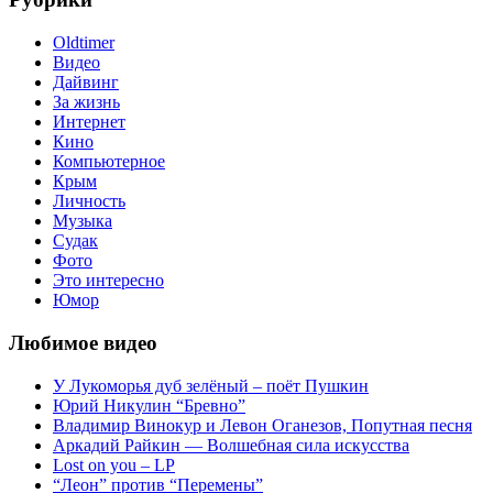
записям
Oldtimer
Видео
Дайвинг
За жизнь
Интернет
Кино
Компьютерное
Крым
Личность
Музыка
Судак
Фото
Это интересно
Юмор
Любимое видео
У Лукоморья дуб зелёный – поёт Пушкин
Юрий Никулин “Бревно”
Владимир Винокур и Левон Оганезов, Попутная песня
Аркадий Райкин — Волшебная сила искусства
Lost on you – LP
“Леон” против “Перемены”