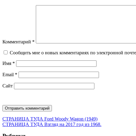
Комментарий
*
Сообщить мне о новых комментариях по электронной почт
Имя
*
Email
*
Сайт
Навигация
Предыдущая
СТРАНИЦА ТУДА
Ford Woody Wagon (1949)
запись:
Следующая
СТРАНИЦА ТУДА
Взгляд на 2017 год из 1968.
по
запись:
Рубрики