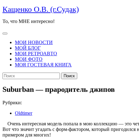
Перейти
Кащенко О.В. (г.Судак)
к
содержимому
То, что МНЕ интересно!
Кнопка
Открыть
МОИ НОВОСТИ
МОЙ БЛОГ
МОИ РЕТРОАВТО
МОИ ФОТО
МОЯ ГОСТЕВАЯ КНИГА
КНОПКА
Найти:
ЗАКРЫТЬ
Suburban — прародитель джипов
Рубрики:
Oldtimer
Очень интересная модель попала в мою коллекцию — это четв
Вот что значит угадать с форм-фактором, который пригодился н
примером для многих!